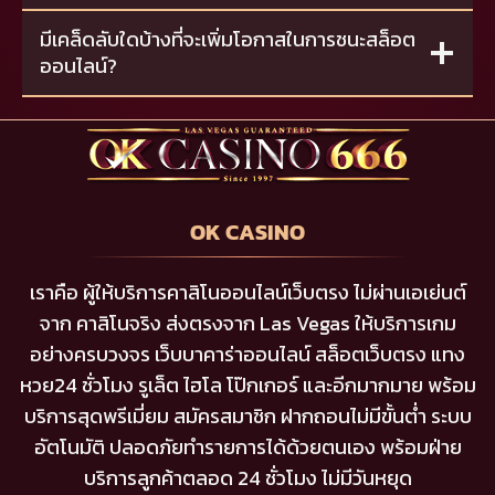
มีเคล็ดลับใดบ้างที่จะเพิ่มโอกาสในการชนะสล็อต
ออนไลน์?
OK CASINO
เราคือ ผู้ให้บริการคาสิโนออนไลน์เว็บตรง ไม่ผ่านเอเย่นต์
จาก คาสิโนจริง ส่งตรงจาก Las Vegas ให้บริการเกม
อย่างครบวงจร เว็บบาคาร่าออนไลน์ สล็อตเว็บตรง แทง
หวย24 ชั่วโมง รูเล็ต ไฮโล โป๊กเกอร์ และอีกมากมาย พร้อม
บริการสุดพรีเมี่ยม สมัครสมาชิก ฝากถอนไม่มีขั้นต่ำ ระบบ
อัตโนมัติ ปลอดภัยทำรายการได้ด้วยตนเอง พร้อมฝ่าย
บริการลูกค้าตลอด 24 ชั่วโมง ไม่มีวันหยุด