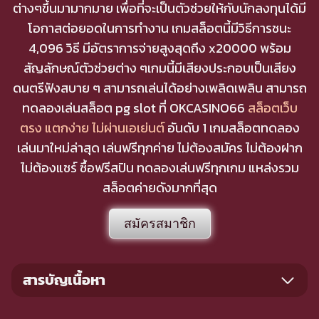
ต่างๆขึ้นมามากมาย เพื่อที่จะเป็นตัวช่วยให้กับนักลงทุนได้มี
โอกาสต่อยอดในการทำงาน เกมสล็อตนี้มีวิธีการชนะ
4,096 วิธี มีอัตราการจ่ายสูงสุดถึง x20000 พร้อม
สัญลักษณ์ตัวช่วยต่าง ๆเกมนี้มีเสียงประกอบเป็นเสียง
ดนตรีฟังสบาย ๆ สามารถเล่นได้อย่างเพลิดเพลิน สามารถ
ทดลองเล่นสล็อต pg slot ที่ OKCASINO66
สล็อตเว็บ
ตรง แตกง่าย ไม่ผ่านเอเย่นต์
อันดับ 1 เกมสล็อตทดลอง
เล่นมาใหม่ล่าสุด เล่นฟรีทุกค่าย ไม่ต้องสมัคร ไม่ต้องฝาก
ไม่ต้องแชร์ ซื้อฟรีสปิน ทดลองเล่นฟรีทุกเกม แหล่งรวม
สล็อตค่ายดังมากที่สุด
สมัครสมาชิก
สารบัญเนื้อหา