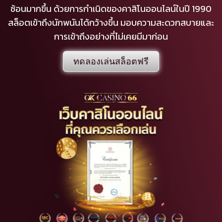
ซ้อนมากขึ้น ด้วยการกำเนิดของคาสิโนออนไลน์ในปี 1990
สล็อตเข้าถึงนักพนันได้กว้างขึ้น มอบความสะดวกสบายและ
การเข้าถึงอย่างที่ไม่เคยมีมาก่อน
ทดลองเล่นสล็อตฟรี