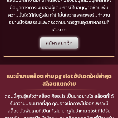
และเป็นกลาง นอกจากนี้ยังปกป้องข้อมูลส่วนบุคคล และ
ข้อมูลทางการเงินของผู้เล่น การมีใบอนุญาตช่วยเพิ่ม
ความมั่นใจให้กับผู้เล่น ทำให้มั่นใจว่าแพลตฟอร์มทำงาน
อย่างมีจริยธรรมและตรงตามมาตรฐานอุตสาหกรรมที่
เข้มงวด
สมัครสมาชิก
แนะนำเกมสล็อต ค่าย pg slot อัปเดตใหม่ล่าสุด
สล็อตแตกง่าย
ตอนนี้คุณรู้แล้วว่าสล็อต คืออะไร เป็นมาอย่างไร สล็อตที่ได้
รับความนิยมมากที่สุด คุณอาจนึกภาพไม่ออกเพราะมี
สล็อตนับพันเกมที่เปิดให้เล่น มาดูกันว่าเกม slot ที่ได้รับ