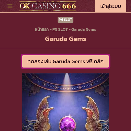
Skip
เข้าสู่ระบบ
to
content
PG SLOT
หน้าแรก
-
PG SLOT
-
Garuda Gems
Garuda Gems
ทดลองเล่น Garuda Gems ฟรี คลิก