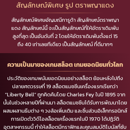
สัญลักษณ์พิเศษ รูป ตราพญาแดง
สัญลักษณ์พิเศษอัญมณีการูด้า สัญลักษณ์ตราพญา
แดง สัญลักษณ์นี้ จะเป็นสัญลักษณ์ที่ให้อัตราเดิมพัน
สูงที่สุด เป็นอันดับที่ 2 โดยให้อัตราเดิมพันตั้งแต่ 15
ถึง 40 เท่าเลยทีเดียว เป็นสัญลักษณ์ ที่ดีมากๆ
ความเป็นมาของเกมสล็อต เกมยอดนิยมทั่วโลก
ประวัติของเกมพนันยอดนิยมอย่างสล็อต ย้อนหลังไปถึง
ปลายศตวรรษที่ 19 สล็อตแมชชีนเครื่องแรกเรียกว่า
“Liberty Bell” ถูกคิดค้นโดย Charles Fey ในปี 1895 จาก
นั้นในช่วงหลายปีที่ผ่านมา สล็อตแมชชีนได้รับการพัฒนาโดย
ผสมผสานธีมต่าง ๆ วงล้อเพิ่มเติม และชิ้นส่วนอิเล็กทรอนิกส์
การเปิดตัววิดีโอสล็อตเครื่องแรกในปี 1970 ได้ปฏิวัติ
อุตสาหกรรมนี้ ทำให้สล็อตมีกราฟิกและคุณสมบัติโบนัสที่ซับ