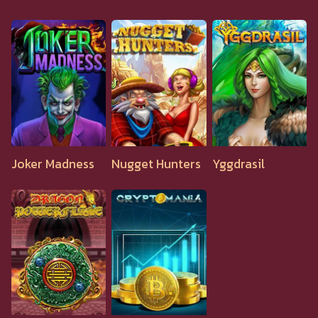
Joker Madness
Nugget Hunters
Yggdrasil