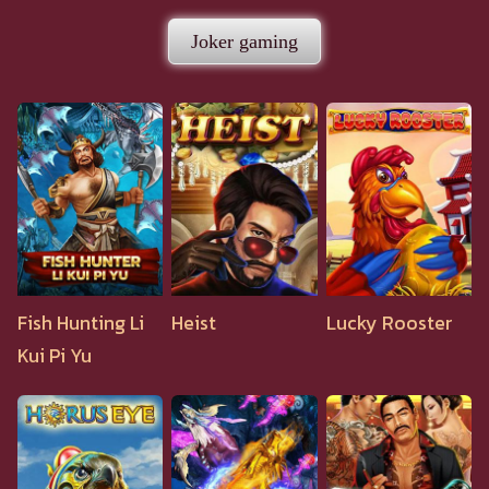
Joker gaming
Fish Hunting Li
Heist
Lucky Rooster
Kui Pi Yu