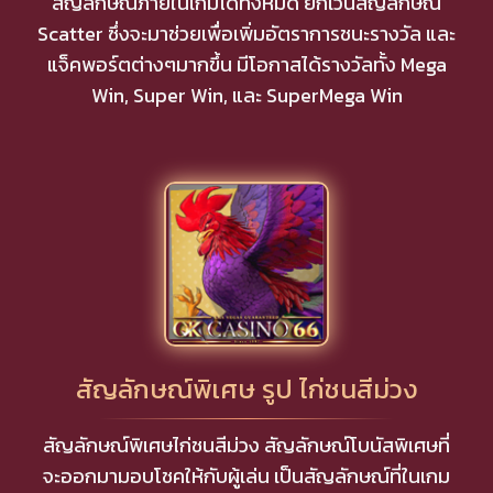
สัญลักษณ์ภายในเกมได้ทั้งหมด ยกเว้นสัญลักษณ์
Scatter ซึ่งจะมาช่วยเพื่อเพิ่มอัตราการชนะรางวัล และ
แจ็คพอร์ตต่างๆมากขึ้น มีโอกาสได้รางวัลทั้ง Mega
Win, Super Win, และ SuperMega Win
สัญลักษณ์พิเศษ รูป ไก่ชนสีม่วง
สัญลักษณ์พิเศษไก่ชนสีม่วง สัญลักษณ์โบนัสพิเศษที่
จะออกมามอบโชคให้กับผู้เล่น เป็นสัญลักษณ์ที่ในเกม