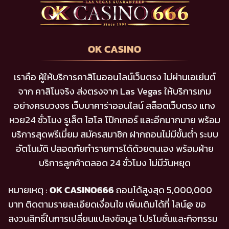
OK CASINO
เราคือ ผู้ให้บริการคาสิโนออนไลน์เว็บตรง ไม่ผ่านเอเย่นต์
จาก คาสิโนจริง ส่งตรงจาก Las Vegas ให้บริการเกม
อย่างครบวงจร เว็บบาคาร่าออนไลน์ สล็อตเว็บตรง แทง
หวย24 ชั่วโมง รูเล็ต ไฮโล โป๊กเกอร์ และอีกมากมาย พร้อม
บริการสุดพรีเมี่ยม สมัครสมาชิก ฝากถอนไม่มีขั้นต่ำ ระบบ
อัตโนมัติ ปลอดภัยทำรายการได้ด้วยตนเอง พร้อมฝ่าย
บริการลูกค้าตลอด 24 ชั่วโมง ไม่มีวันหยุด
หมายเหตุ :
OK CASINO666
ถอนได้สูงสุด 5,000,000
บาท ติดตามรายละเอียดเงื่อนไข เพิ่มเติมได้ที่ ไลน์@ ขอ
สงวนสิทธิ์ในการเปลี่ยนแปลงข้อมูล โปรโมชั่นและกิจกรรม