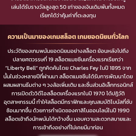
เล่นได้รับรางวัลสูงสุด 50 เท่าของเงินเดิมพันทั้งหมด
เรียกได้ว่าคุ้มค่าที่ตะลงทุน
ความเป็นมาของเกมสล็อต เกมยอดนิยมทั่วโลก
ประวัติของเกมพนันยอดนิยมอย่างสล็อต ย้อนหลังไปถึง
ปลายศตวรรษที่ 19 สล็อตแมชชีนเครื่องแรกเรียกว่า
“Liberty Bell” ถูกคิดค้นโดย Charles Fey ในปี 1895 จาก
นั้นในช่วงหลายปีที่ผ่านมา สล็อตแมชชีนได้รับการพัฒนาโดย
ผสมผสานธีมต่าง ๆ วงล้อเพิ่มเติม และชิ้นส่วนอิเล็กทรอนิกส์
การเปิดตัววิดีโอสล็อตเครื่องแรกในปี 1970 ได้ปฏิวัติ
อุตสาหกรรมนี้ ทำให้สล็อตมีกราฟิกและคุณสมบัติโบนัสที่ซับ
ซ้อนมากขึ้น ด้วยการกำเนิดของคาสิโนออนไลน์ในปี 1990
สล็อตเข้าถึงนักพนันได้กว้างขึ้น มอบความสะดวกสบายและ
การเข้าถึงอย่างที่ไม่เคยมีมาก่อน