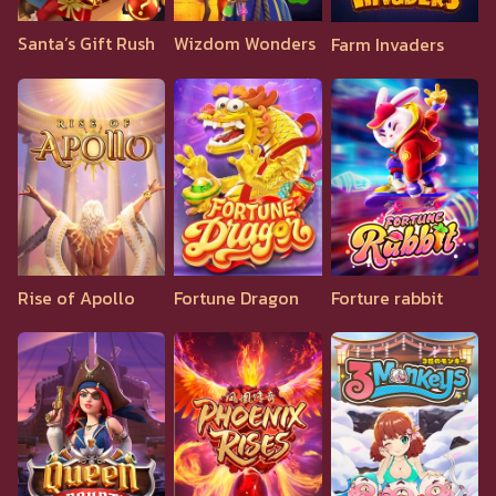
Santa’s Gift Rush
Wizdom Wonders
Farm Invaders
Rise of Apollo
Fortune Dragon
Forture rabbit