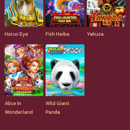
Horus Eye
Fish Haiba
Yakuza
Alice In
Wild Giant
Wonderland
Panda