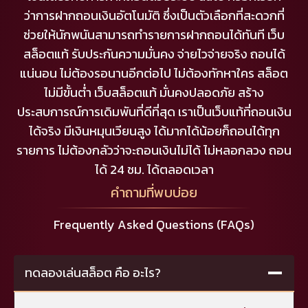
ว่าการฝากถอนเงินอัตโนมัติ ซึ่งเป็นตัวเลือกที่สะดวกที่
ช่วยให้นักพนันสามารถทำรายการฝากถอนได้ทันที เว็บ
สล็อตแท้ รับประกันความมั่นคง จ่ายไวจ่ายจริง ถอนได้
แน่นอน ไม่ต้องรอนานอีกต่อไป ไม่ต้องทักหาใคร สล็อต
ไม่มีขั้นต่ำ เว็บสล็อตแท้ มั่นคงปลอดภัย สร้าง
ประสบการณ์การเดิมพันที่ดีที่สุด เราเป็นเว็บแท้ที่ถอนเงิน
ได้จริง มีเงินหมุนเวียนสูง ได้มากได้น้อยก็ถอนได้ทุก
รายการ ไม่ต้องกลัวว่าจะถอนเงินไม่ได้ ไม่หลอกลวง ถอน
ได้ 24 ชม. ได้ตลอดเวลา
คำถามที่พบบ่อย
Frequently Asked Questions (FAQs)
ทดลองเล่นสล็อต คือ อะไร?