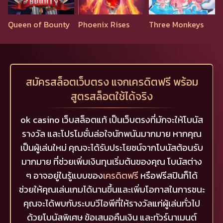
Queen of Bounty
Phoenix Rises
Three Monkeys
สมัครสล็อตเว็บตรง แจกเครดิตฟรี พร้อม
สูตรสล็อตใช้ได้จริง
ok casino เว็บสล็อตแท้ เป็นเว็บตรงที่มักจะให้โบนัส
รางวัล และโปรโมชั่นล่อใจนักพนันมากมาย หากคุณ
เป็นผู้เล่นใหม่ คุณจะได้รับประโยชน์จากโบนัสต้อนรับ
มากมาย ที่ช่วยเพิ่มเงินทุนเริ่มต้นของคุณ โบนัสต่าง
ๆ อาจอยู่ในรู้แบบของ
เครดิตฟรี
หรือฟรีสปินก็ได้
ช่วยให้คุณเล่นเกมได้นานขึ้นและเพิ่มโอกาสในการชนะ
คุณจะได้พบกับระบบวีไอพีที่ให้รางวัลแก่ผู้เล่นทั่วไป
ด้วยโบนัสพิเศษ ข้อเสนอคืนเงิน และทัวร์นาเมนต์