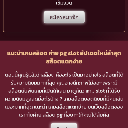
เข้มงวด
สมัครสมาชิก
แนะนำเกมสล็อต ค่าย pg slot อัปเดตใหม่ล่าสุด
สล็อตแตกง่าย
ตอนนี้คุณรู้แล้วว่าสล็อต คืออะไร เป็นมาอย่างไร สล็อตที่ได้
รับความนิยมมากที่สุด คุณอาจนึกภาพไม่ออกเพราะมี
สล็อตนับพันเกมที่เปิดให้เล่น มาดูกันว่าเกม slot ที่ได้รับ
ความนิยมสูงสุดมีอะไรบ้าง ? เกมสล็อตยอดนิยมที่มีคนเล่น
เยอะมากที่สุด แนะนำ เกมสล็อตแตกง่าย บนเว็บสล็อตของ
เรา กับค่าย สล็อต pg ที่อยากให้คุณได้สัมผัส