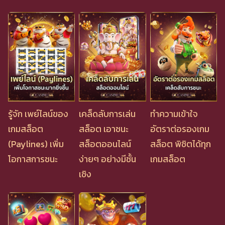
รู้จัก เพย์ไลน์ของ
เคล็ดลับการเล่น
ทำความเข้าใจ
เกมสล็อต
สล็อต เอาชนะ
อัตราต่อรองเกม
(Paylines) เพิ่ม
สล็อตออนไลน์
สล็อต พิชิตได้ทุก
โอกาสการชนะ
ง่ายๆ อย่างมีชั้น
เกมสล็อต
เชิง