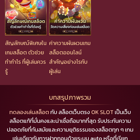
สัญลักษณ์พิเศษใน
ค่าความผันผวนเกม
เกมสล็อต ตัวช่วย
สล็อตออนไลน์
ทำกำไร ที่ผู้เล่นควร
สำคัญอย่างไรกับ
รู้
ผู้เล่น
บทสรุปภาพรวม
ทดลองเล่นสล็อต
กับ สล็อตเว็บตรง
OK SLOT
เป็นเว็บ
สล็อตแท้ที่มั่นคงและน่าเชื่อถือมากที่สุด รับประกันความ
ปลอดภัยที่ทันสมัยและความยุติธรรมของสล็อตทุก ๆ เกม
เช่นเดียวกับการฝากถอนด้วยระบบ auto หรือที่เรียก