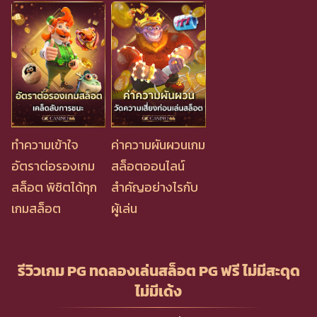
ทำความเข้าใจ
ค่าความผันผวนเกม
อัตราต่อรองเกม
สล็อตออนไลน์
สล็อต พิชิตได้ทุก
สำคัญอย่างไรกับ
เกมสล็อต
ผู้เล่น
รีวิวเกม PG ทดลองเล่นสล็อต PG ฟรี ไม่มีสะดุด
ไม่มีเด้ง