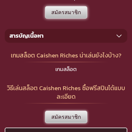
สมัครสมาชิก
สารบัญเนื้อหา
เกมสล็อต Caishen Riches น่าเล่นยังไงบ้าง?
เกมสล็อต
วิธีเล่นสล็อต Caishen Riches ซื้อฟรีสปินได้แบบ
ละเอียด
สมัครสมาชิก