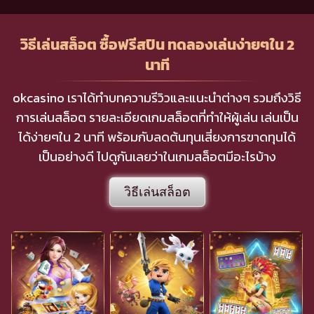
วิธีเล่นสล็อต ซื้อฟรีสปิน ทดลองเล่นง่ายๆใน 2
นาที
okcasino เราได้ทำบทความรีวิวและแนะนำต่างๆ รวมถึงวิธี
การเล่นสล็อต รายละเอียดเกมสล็อตที่ทำให้ผู้เล่น เล่นเป็น
ได้ง่ายๆใน 2 นาที พร้อมกับลดต้นทุนเสี่ยงการขาดทุนได้
เป็นอย่างดี ไปดูกันเลยว่าในเกมสล็อตมีอะไรบ้าง
วิธีเล่นสล็อต