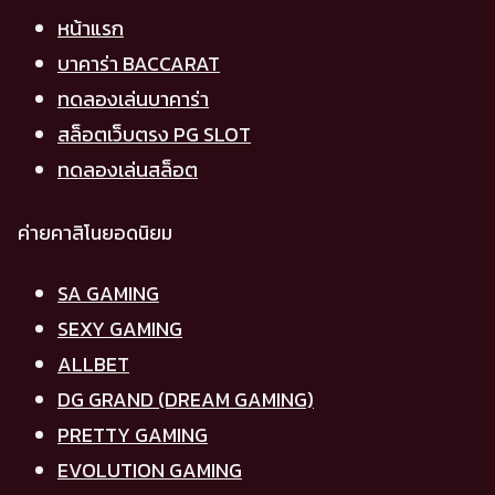
หน้าแรก
บาคาร่า BACCARAT
ทดลองเล่นบาคาร่า
สล็อตเว็บตรง PG SLOT
ทดลองเล่นสล็อต
ค่ายคาสิโนยอดนิยม
SA GAMING
SEXY GAMING
ALLBET
DG GRAND (DREAM GAMING)
PRETTY GAMING
EVOLUTION GAMING