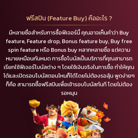
ฟรีสปิน (Feature Buy) คืออะไร ?
มีหลายชื่อสำหรับการซื้อฟีเจอร์นี้ คุณอาจเห็นคำว่า Buy
feature, Feature drop, Bonus feature buy, Buy free
spin feature หรือ Bonus buy หลากหลายชื่อ แต่ความ
หมายเหมือนกันหมด การซื้อโบนัสเป็นบริการที่คุณสามารถ
เรียกใช้ฟีเจอร์โบนัสต่าง ๆ โดยใช้เงินจริงในการซื้อ ทำให้คุณ
ได้และเปิดรอบโบนัสตอนไหนก็ได้โดยไม่ต้องรอลุ้น พูดง่ายๆ
ก็คือ สามารถซื้อฟรีสปินเพื่อเข้ารอบโบนัสทันที โดยไม่ต้อง
รอหมุน