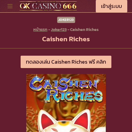
Skip
เข้าสู่ระบบ
to
content
JOKER123
หน้าแรก
-
Joker123
-
Caishen Riches
Caishen Riches
ทดลองเล่น Caishen Riches ฟรี คลิก