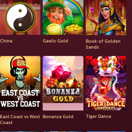
China
Gaelic Gold
Book of Golden
Sands
Tiger Dance
East Coast vs West
Bonanza Gold
Coast