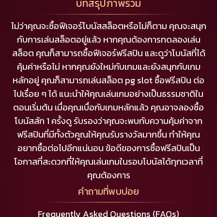
บทสรุปภาพรวม
ไม่ว่าคุณจะซื้อฟีเจอร์โบนัสสล็อตหรือไม่ก็ตาม คุณจะสนุก
กับการเล่นสล็อตอยู่แล้ว หากคุณต้องการทดลองเล่น
สล็อต คุณก็สามารถซื้อฟีเจอร์ฟรีสปิน และดูว่าโบนัสที่ได้
คุ้มค่าหรือไม่ หากคุณยังใหม่กับเกมและยังสนุกกับเกม
หลักอยู่ คุณก็สามารถเล่นสล็อต pg slot ซื้อฟรีสปิน ต่อ
ไปเรื่อย ๆ ได้ แนะนำให้คุณเล่นเกมอย่างเป็นธรรมชาติใน
ตอนเริ่มต้น เมื่อคุณเบื่อกับเกมหลักแล้ว คุณอาจลองซื้อ
โบนัสสัก 1 ครั้งดู รับรองว่าคุณจะพบกับความคุ้มค่าจาก
ฟรีสปินที่มีทั้งตัวคูณให้คุณรับรางวัลมากขึ้น ทำให้คุณ
อยากซื้อต่อไปอีกแน่นอน ข้อดีของการซื้อฟรีสปินเป็น
โอกาสที่สะดวกที่ให้คุณเล่นเกมในรอบโบนัสได้ทุกเวลาที่
คุณต้องการ
คำถามที่พบบ่อย
Frequently Asked Questions (FAQs)