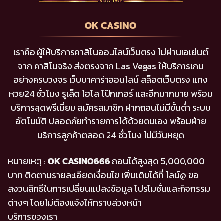
OK CASINO
เราคือ ผู้ให้บริการคาสิโนออนไลน์เว็บตรง ไม่ผ่านเอเย่นต์
จาก คาสิโนจริง ส่งตรงจาก Las Vegas ให้บริการเกม
อย่างครบวงจร เว็บบาคาร่าออนไลน์ สล็อตเว็บตรง แทง
หวย24 ชั่วโมง รูเล็ต ไฮโล โป๊กเกอร์ และอีกมากมาย พร้อม
บริการสุดพรีเมี่ยม สมัครสมาชิก ฝากถอนไม่มีขั้นต่ำ ระบบ
อัตโนมัติ ปลอดภัยทำรายการได้ด้วยตนเอง พร้อมฝ่าย
บริการลูกค้าตลอด 24 ชั่วโมง ไม่มีวันหยุด
หมายเหตุ :
OK CASINO666
ถอนได้สูงสุด 5,000,000
บาท ติดตามรายละเอียดเงื่อนไข เพิ่มเติมได้ที่ ไลน์@ ขอ
สงวนสิทธิ์ในการเปลี่ยนแปลงข้อมูล โปรโมชั่นและกิจกรรม
ต่างๆ โดยไม่ต้องแจ้งให้ทราบล่วงหน้า
บริการของเรา