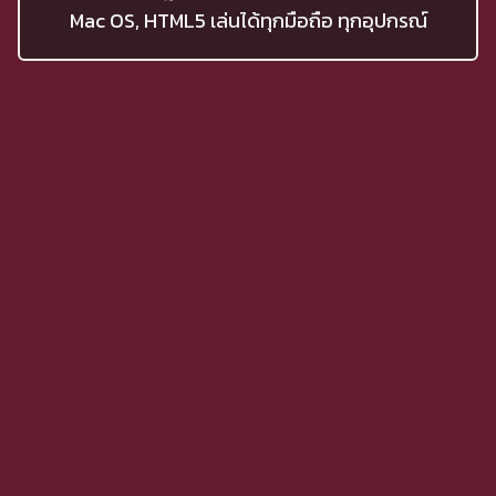
Mac OS, HTML5 เล่นได้ทุกมือถือ ทุกอุปกรณ์