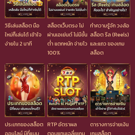
วิธีเล่นสล็อต มือ
สล็อตเว็บตรง ไม่
ทำความรู้จัก วงล้อ
ใหม่ก็เล่นได้ เข้าใจ
ผ่านเอเย่นต์ ไม่มีขั้น
สล็อต รีล (Reels)
ง่ายใน 2 นาที
ต่ำ แตกหนัก จ่ายไว
และแถว ของเกม
100%
สล็อต
ประเภทของสล็อต
RTP อัตราผล
ตารางการจ่ายเงิน
ออนไลน์ มีกี่แบบ
ตอบแทนเฉลี่ยเกม
เกมสล็อต