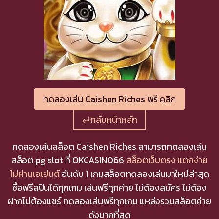
ทดลองเล่น Caishen Riches ฟรี คลิก
กลับหน้าหลัก
ทดลองเล่นสล็อต Caishen Riches สามารถทดลองเล่น
สล็อต pg slot ที่ OKCASINO66
สล็อตเว็บตรง แตกง่าย
ไม่ผ่านเอเย่นต์
อันดับ 1 เกมสล็อตทดลองเล่นมาใหม่ล่าสุด
ซื้อฟรีสปินได้ทุกเกม เล่นฟรีทุกค่าย ไม่ต้องสมัคร ไม่ต้อง
ฝากไม่ต้องแชร์ ทดลองเล่นฟรีทุกเกม แหล่งรวมสล็อตค่าย
ดังมากที่สุด