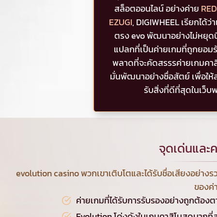
สล็อตออนไลน์ อย่างค่าย
RED
EZUGI
, DIGIWHEEL เรียกได้ว่า
ตรง evo พัฒนาอย่างไม่หยุดนิ่ง
แปลกที่เป็นค่ายเกมที่ถูกยอมรั
พลาดที่จะคัดสรรรค่ายเกมคาสิ
มั่นพัฒนาอย่างซื่อสัตย์ เพื่อให
รับสิ่งที่ดีที่สุดในเว็
จุดเด่นและ
evolution casino พวกเขาเติบโตและได้รับชื่อเสียงอย่างรว
ของค่า
ค่ายเกมที่ได้รับการรับรองอย่างถูกต้อ
Evolution โด่งดังในเกมคาสิโนสดมากที