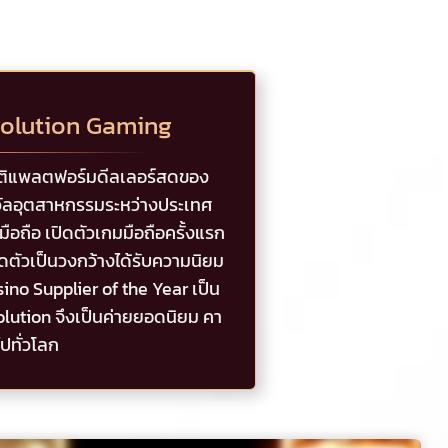
volution Gaming
ิวัติแพลตฟอร์มดีลเลอร์สดของ
างวัลอุตสาหกรรมระหว่างประเทศ
มือถือ เปิดตัวเกมมือถือครั้งแรก
ปิดตัวเป็นวงกว้างได้รับความนิยม
ino Supplier of the Year เป็น
olution จึงเป็นค่ายยอดนิยม คา
ไปทั่วโลก