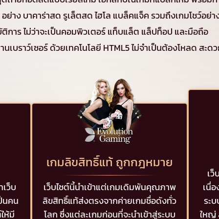
ด อย่าง บาคาร่าสด รูเล็ตสด ไฮโล แบล็คแจ็ค รวมถึงเกมโชว์อย
ติการ ไม่ว่าจะเป็นคอมพิวเตอร์ แท็บแล็ต แล็ปท็อป และมือถือ
านเบราว์เซอร์ ด้วยเทคโนโลยี HTML5 ไม่จำเป็นต้องโหลด สะดวก
เกมลิขสิทธิ์แท้ ถูกกฎหมาย
เว็
าเว็บ
เว็บไซต์นี้นำเข้าแต่เกมเดิมพันคุณภาพ
เนื่
เป็นคน
ลิขสิทธิ์แท้ส่งตรงจากค่ายเกมชื่อดังทั่ว
ระบบ
ให้มี
โลก ซึ่งแต่ละเกมก่อนที่จะนำเข้าสู่ระบบ
ใหญ่ 