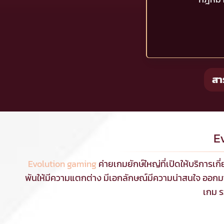
สา
E
Evolution gaming
ค่ายเกมยักษ์ใหญ่ที่เปิดให้บริการเ
พันให้มีความแตกต่าง มีเอกลักษณ์มีความน่าสนใจ ออกมาสู
เกม ร