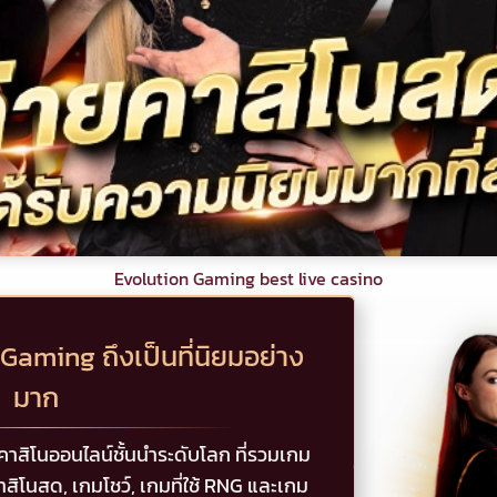
Evolution Gaming best live casino
Gaming ถึงเป็นที่นิยมอย่าง
มาก
มคาสิโนออนไลน์ชั้นนําระดับโลก ที่รวมเกม
าสิโนสด, เกมโชว์, เกมที่ใช้ RNG และเกม