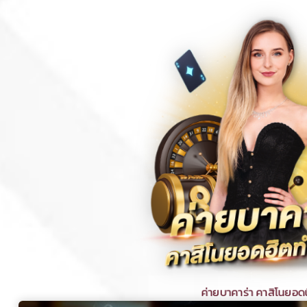
ค่ายบาคาร่า คาสิโนยอด