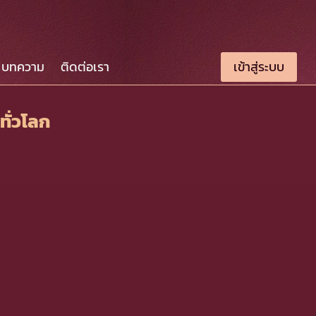
บทความ
ติดต่อเรา
เข้าสู่ระบบ
ั่วโลก