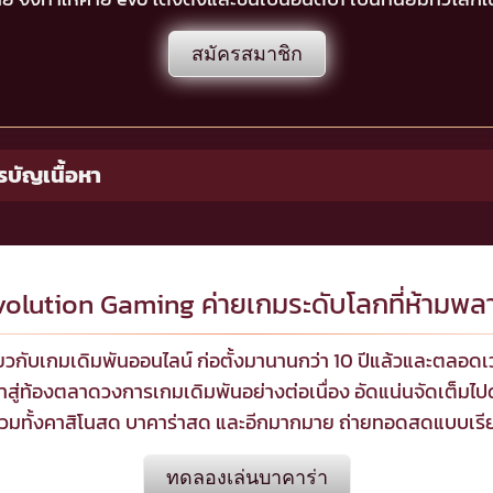
สมัครสมาชิก
รบัญเนื้อหา
volution Gaming ค่ายเกมระดับโลกที่ห้ามพล
กี่ยวกับเกมเดิมพันออนไลน์ ก่อตั้งมานานกว่า 10 ปีแล้วและตลอด
่ท้องตลาดวงการเกมเดิมพันอย่างต่อเนื่อง อัดแน่นจัดเต็มไปด้ว
วมทั้งคาสิโนสด บาคาร่าสด และอีกมากมาย ถ่ายทอดสดแบบเรี
ทดลองเล่นบาคาร่า