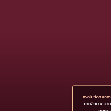
evolution gam
เกมอีกมากมาย 
กฎหมาย 