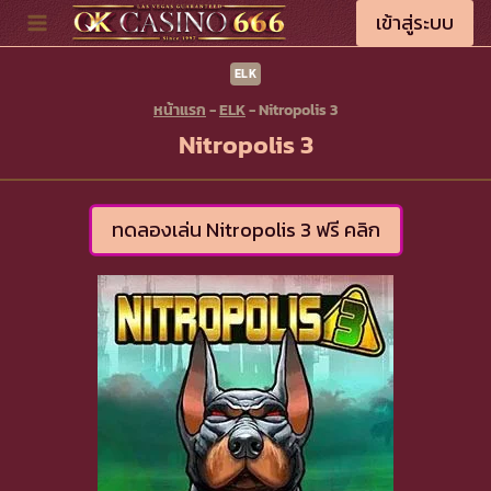
Skip
เข้าสู่ระบบ
to
content
ELK
หน้าแรก
-
ELK
-
Nitropolis 3
Nitropolis 3
ทดลองเล่น Nitropolis 3 ฟรี คลิก