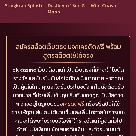
Songkran Splash
Destiny of Sun &
Wild Coaster
Moon
สมัครสล็อตเว็บตรง แจกเครดิตฟรี พร้อม
สูตรสล็อตใช้ได้จริง
ok casino เว็บสล็อตแท้ เป็นเว็บตรงที่มักจะให้โบนัส
รางวัล และโปรโมชั่นล่อใจนักพนันมากมาย หากคุณ
เป็นผู้เล่นใหม่ คุณจะได้รับประโยชน์จากโบนัสต้อนรับ
มากมาย ที่ช่วยเพิ่มเงินทุนเริ่มต้นของคุณ โบนัสต่าง
ๆ อาจอยู่ในรู้แบบของ
เครดิตฟรี
หรือฟรีสปินก็ได้
ช่วยให้คุณเล่นเกมได้นานขึ้นและเพิ่มโอกาสในการชนะ
คุณจะได้พบกับระบบวีไอพีที่ให้รางวัลแก่ผู้เล่นทั่วไป
ด้วยโบนัสพิเศษ ข้อเสนอคืนเงิน และทัวร์นาเมนต์