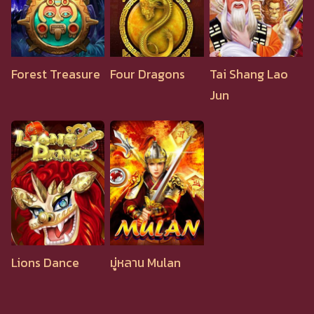
Forest Treasure
Four Dragons
Tai Shang Lao
Jun
Lions Dance
มู่หลาน Mulan