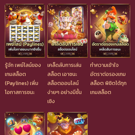
รู้จัก เพย์ไลน์ของ
เคล็ดลับการเล่น
ทำความเข้าใจ
เกมสล็อต
สล็อต เอาชนะ
อัตราต่อรองเกม
(Paylines) เพิ่ม
สล็อตออนไลน์
สล็อต พิชิตได้ทุก
โอกาสการชนะ
ง่ายๆ อย่างมีชั้น
เกมสล็อต
เชิง