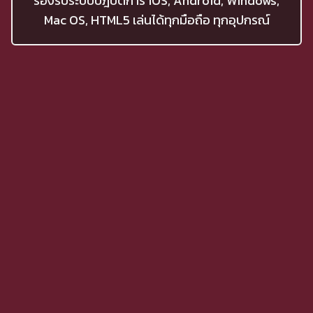
รองรับระบบปฎิบัติการ iOS, Android, Windows,
Mac OS, HTML5 เล่นได้ทุกมือถือ ทุกอุปกรณ์