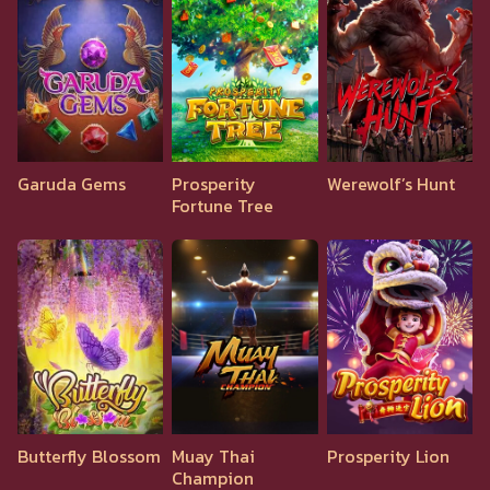
Garuda Gems
Prosperity
Werewolf’s Hunt
Fortune Tree
Butterfly Blossom
Muay Thai
Prosperity Lion
Champion