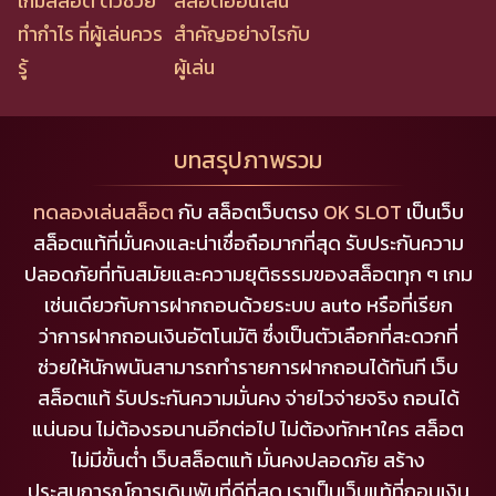
เกมสล็อต ตัวช่วย
สล็อตออนไลน์
ทำกำไร ที่ผู้เล่นควร
สำคัญอย่างไรกับ
รู้
ผู้เล่น
บทสรุปภาพรวม
ทดลองเล่นสล็อต
กับ สล็อตเว็บตรง
OK SLOT
เป็นเว็บ
สล็อตแท้ที่มั่นคงและน่าเชื่อถือมากที่สุด รับประกันความ
ปลอดภัยที่ทันสมัยและความยุติธรรมของสล็อตทุก ๆ เกม
เช่นเดียวกับการฝากถอนด้วยระบบ auto หรือที่เรียก
ว่าการฝากถอนเงินอัตโนมัติ ซึ่งเป็นตัวเลือกที่สะดวกที่
ช่วยให้นักพนันสามารถทำรายการฝากถอนได้ทันที เว็บ
สล็อตแท้ รับประกันความมั่นคง จ่ายไวจ่ายจริง ถอนได้
แน่นอน ไม่ต้องรอนานอีกต่อไป ไม่ต้องทักหาใคร สล็อต
ไม่มีขั้นต่ำ เว็บสล็อตแท้ มั่นคงปลอดภัย สร้าง
ประสบการณ์การเดิมพันที่ดีที่สุด เราเป็นเว็บแท้ที่ถอนเงิน