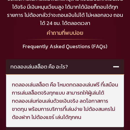
ได้จริง มีเงินหมุนเวียนสูง ได้มากได้น้อยก็ถอนได้ทุก
รายการ ไม่ต้องกลัวว่าจะถอนเงินไม่ได้ ไม่หลอกลวง ถอน
ได้ 24 ชม. ได้ตลอดเวลา
คำถามที่พบบ่อย
Frequently Asked Questions (FAQs)
ทดลองเล่นสล็อต คือ อะไร?
ทดลองเล่นสล็อต คือ โหมดทดลองเล่นฟรี ที่เสมือน
การเล่นสล็อตจริงทุกแบบ สามารถให้ผู้เล่นได้
ทดลองเล่นก่อนเล่นด้วยเงินจริง ลดโอกาสการ
ขาดทุน พร้อมการบริการที่เล่นง่าย ไม่ต้องสมครไม่
ต้องฝาก ไม่ต้องแชร์ เล่นได้ทุกคน