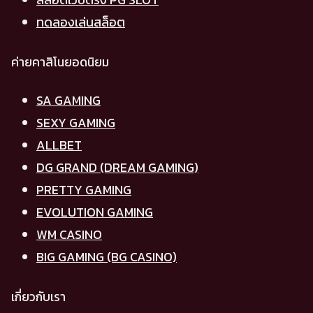
ทดลองเล่นสล็อต
ค่ายคาสิโนยอดนิยม
SA GAMING
SEXY GAMING
ALLBET
DG GRAND (DREAM GAMING)
PRETTY GAMING
EVOLUTION GAMING
WM CASINO
BIG GAMING (BG CASINO)
เกี่ยวกับเรา