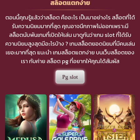
สล็อตแตกง่าย
ตอนนี้คุณรู้แล้วว่าสล็อต คืออะไร เป็นมาอย่างไร สล็อตที่ได้
รับความนิยมมากที่สุด คุณอาจนึกภาพไม่ออกเพราะมี
สล็อตนับพันเกมที่เปิดให้เล่น มาดูกันว่าเกม slot ที่ได้รับ
ความนิยมสูงสุดมีอะไรบ้าง ? เกมสล็อตยอดนิยมที่มีคนเล่น
เยอะมากที่สุด แนะนำ เกมสล็อตแตกง่าย บนเว็บสล็อตของ
เรา กับค่าย สล็อต pg ที่อยากให้คุณได้สัมผัส
Pg slot