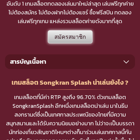
อันดับ 1 เกมสล็อตทดลองเล่นมาใหม่ล่าสุด เล่นฟรีทุกค่าย
ไม่ต้องสมัคร ไม่ต้องฝากไม่ต้องแชร์ ซื้อฟรีสปิน ทดลอง
เล่นฟรีทุกเกม แหล่งรวมสล็อตค่ายดังมากที่สุด
สมัครสมาชิก
สารบัญเนื้อหา
เกมสล็อต Songkran Splash น่าเล่นยังไง ?
เกมสล็อตที่มีค่า RTP สูงถึง 96.70% ตัวเกมสล็อต
SongkranSplash อีกหนึ่งเกมสล็อตน่าเล่น มาในธีม
สงกรานต์ซึ่งเป็นเทศกาลประเพณีของไทยที่มีความ
สนุกสนานและได้รับความนิยมอย่างมาก ไม่ว่าจะเป็นบรรดา
นักท่องเที่ยวสัญชาติไหนๆต่างก็มาร่วมเล่นเทศกาลนี้กัน