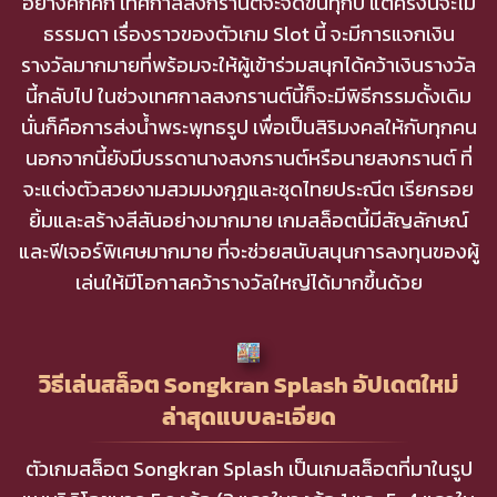
อย่างคึกคัก เทศกาลสงกรานต์จะจัดขึ้นทุกปี แต่ครั้งนี้จะไม่
ธรรมดา เรื่องราวของตัวเกม Slot นี้ จะมีการแจกเงิน
รางวัลมากมายที่พร้อมจะให้ผู้เข้าร่วมสนุกได้คว้าเงินรางวัล
นี้กลับไป ในช่วงเทศกาลสงกรานต์นี้ก็จะมีพิธีกรรมดั้งเดิม
นั่นก็คือการส่งน้ำพระพุทธรูป เพื่อเป็นสิริมงคลให้กับทุกคน
นอกจากนี้ยังมีบรรดานางสงกรานต์หรือนายสงกรานต์ ที่
จะแต่งตัวสวยงามสวมมงกุฎและชุดไทยประณีต เรียกรอย
ยิ้มและสร้างสีสันอย่างมากมาย เกมสล็อตนี้มีสัญลักษณ์
และฟีเจอร์พิเศษมากมาย ที่จะช่วยสนับสนุนการลงทุนของผู้
เล่นให้มีโอกาสคว้ารางวัลใหญ่ได้มากขึ้นด้วย
วิธีเล่นสล็อต Songkran Splash อัปเดตใหม่
ล่าสุดแบบละเอียด
ตัวเกมสล็อต Songkran Splash เป็นเกมสล็อตที่มาในรูป