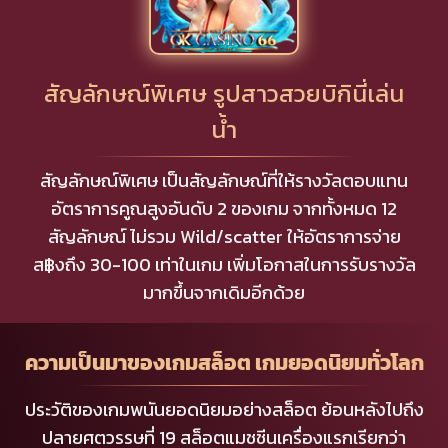
สัญลักษณ์พิเศษ รูปสาวสวยบิกินี่เล่น
น้ำ
สัญลักษณ์พิเศษ เป็นสัญลักษณ์ที่ให้รางวัลตอบแทน
อัตราการคูณสูงอันดับ 2 ของเกม จากทั้งหมด 12
สัญลักษณ์ ไม่รวม Wild/scatter ให้อัตราการจ่าย
ส฿งถึง 30-100 เท่าในเกม เพิ่มโอกาสในการรับรางวัล
มากขึ้นจากเดิมอีกด้วย
ความเป็นมาของเกมสล็อต เกมยอดนิยมทั่วโลก
ประวัติของเกมพนันยอดนิยมอย่างสล็อต ย้อนหลังไปถึง
ปลายศตวรรษที่ 19 สล็อตแมชชีนเครื่องแรกเรียกว่า