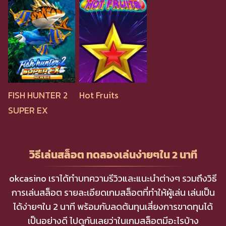
FISH HUNTER 2
Hot Fruits
SUPER EX
วิธีเล่นสล็อต ทดลองเล่นง่ายๆใน 2 นาที
okcasino เราได้ทำบทความรีวิวและแนะนำต่างๆ รวมถึงวิธี
การเล่นสล็อต รายละเอียดเกมสล็อตที่ทำให้ผู้เล่น เล่นเป็น
ได้ง่ายๆใน 2 นาที พร้อมกับลดต้นทุนเสี่ยงการขาดทุนได้
เป็นอย่างดี ไปดูกันเลยว่าในเกมสล็อตมีอะไรบ้าง