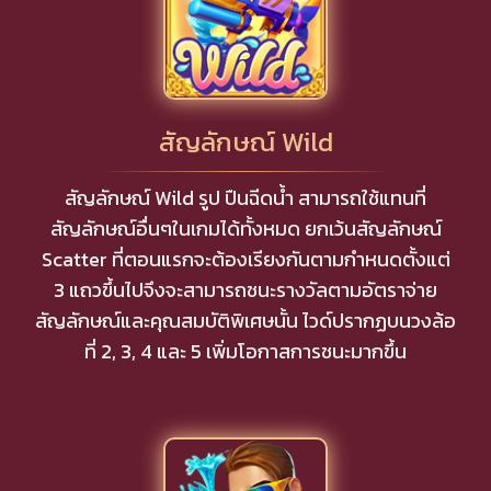
สัญลักษณ์ Wild
สัญลักษณ์ Wild รูป ปืนฉีดน้ำ สามารถใช้แทนที่
สัญลักษณ์อื่นๆในเกมได้ทั้งหมด ยกเว้นสัญลักษณ์
Scatter ที่ตอนแรกจะต้องเรียงกันตามกำหนดตั้งแต่
3 แถวขึ้นไปจึงจะสามารถชนะรางวัลตามอัตราจ่าย
สัญลักษณ์และคุณสมบัติพิเศษนั้น ไวด์ปรากฏบนวงล้อ
ที่ 2, 3, 4 และ 5 เพิ่มโอกาสการชนะมากขึ้น