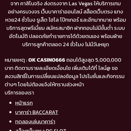
จาก คาสิโนจริง ส่งตรงจาก Las Vegas ให้บริการเกม
อย่างครบวงจร เว็บบาคาร่าออนไลน์ สล็อตเว็บตรง แทง
หวย24 ชั่วโมง รูเล็ต ไฮโล โป๊กเกอร์ และอีกมากมาย พร้อม
บริการสุดพรีเมี่ยม สมัครสมาชิก ฝากถอนไม่มีขั้นต่ำ ระบบ
อัตโนมัติ ปลอดภัยทำรายการได้ด้วยตนเอง พร้อมฝ่าย
บริการลูกค้าตลอด 24 ชั่วโมง ไม่มีวันหยุด
หมายเหตุ :
OK CASINO666
ถอนได้สูงสุด 5,000,000
บาท ติดตามรายละเอียดเงื่อนไข เพิ่มเติมได้ที่ ไลน์@ ขอ
สงวนสิทธิ์ในการเปลี่ยนแปลงข้อมูล โปรโมชั่นและกิจกรรม
ต่างๆ โดยไม่ต้องแจ้งให้ทราบล่วงหน้า
บริการของเรา
หน้าแรก
บาคาร่า BACCARAT
ทดลองเล่นบาคาร่า
สล็อตเว็บตรง PG SLOT