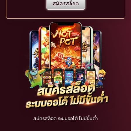
สมัครสล็อต
สมัครสล็อต ระบบออโต้ ไม่มีขั้นต่ำ