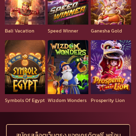
Bali Vacation
Speed Winner
Ganesha Gold
Symbols Of Egypt
Wizdom Wonders
Prosperity Lion
สมัครสล็อตเว็บตรง แจกเครดิตฟรี พร้อม