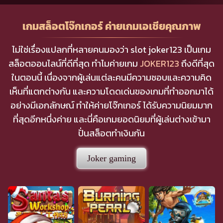
เกมสล็อตโจ๊กเกอร์ ค่ายเกมเอเชียคุณภาพ
ไม่ใช่เรื่องแปลกที่หลายคนมองว่า slot joker123 เป็นเกม
สล็อตออนไลน์ที่ดีที่สุด ทำไมค่ายเกม
JOKER123
ถึงดีที่สุด
ในตอนนี้ เนื่องจากผู้เล่นแต่ละคนมีความชอบและความคิด
เห็นที่แตกต่างกัน และความโดดเด่นของเกมที่ทำออกมาได้
อย่างมีเอกลักษณ์ ทำให้ค่ายโจ๊กเกอร์ ได้รับความนิยมมาก
ที่สุดอีกหนึ่งค่าย และนี่คือเกมยอดนิยมที่ผู้เล่นต่างเข้ามา
ปั่นสล็อตทำเงินกัน
Joker gaming