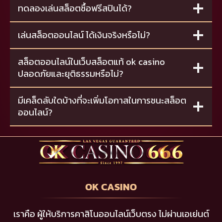
ทดลองเล่นสล็อตซื้อฟรีสปินได้?
เล่นสล็อตออนไลน์ ได้เงินจริงหรือไม่?
สล็อตออนไลน์ในเว็บสล็อตแท้ ok casino
ปลอดภัยและยุติธรรมหรือไม่?
มีเคล็ดลับใดบ้างที่จะเพิ่มโอกาสในการชนะสล็อต
ออนไลน์?
OK CASINO
เราคือ ผู้ให้บริการคาสิโนออนไลน์เว็บตรง ไม่ผ่านเอเย่นต์