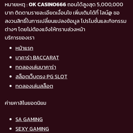
หมายเหตุ :
OK CASINO666
ถอนได้สูงสุด 5,000,000
บาท ติดตามรายละเอียดเงื่อนไข เพิ่มเติมได้ที่ ไลน์@ ขอ
สงวนสิทธิ์ในการเปลี่ยนแปลงข้อมูล โปรโมชั่นและกิจกรรม
ต่างๆ โดยไม่ต้องแจ้งให้ทราบล่วงหน้า
บริการของเรา
หน้าแรก
บาคาร่า BACCARAT
ทดลองเล่นบาคาร่า
สล็อตเว็บตรง PG SLOT
ทดลองเล่นสล็อต
ค่ายคาสิโนยอดนิยม
SA GAMING
SEXY GAMING