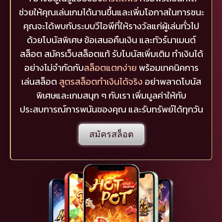
ช่วยให้คุณเล่นเกมได้นานขึ้นและเพิ่มโอกาสในการชนะ
คุณจะได้พบกับระบบวีไอพีที่ให้รางวัลแก่ผู้เล่นทั่วไป
ด้วยโบนัสพิเศษ ข้อเสนอคืนเงิน และทัวร์นาเมนต์
สล็อต สมัครเว็บสล็อตแท้ รับโบนัสเพิ่มเติม ทำเงินได้
อย่างไม่จำกัดกับ
สล็อตแตกง่าย
พร้อมเทคนิคการ
เล่นสล็อต
สูตรสล็อตทำเงินได้จริง
อย่าพลาดโบนัส
พิเศษและเกมสนุก ๆ กับเรา เพิ่มมูลค่าให้กับ
ประสบการณ์การพนันของคุณ และรับทรัพย์ได้ทุกวัน
สมัครสล็อต