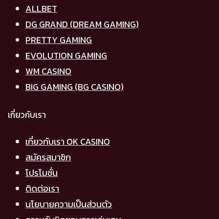
ALLBET
DG GRAND (DREAM GAMING)
PRETTY GAMING
EVOLUTION GAMING
WM CASINO
BIG GAMING (BG CASINO)
เกี่ยวกับเรา
เกี่ยวกับเรา OK CASINO
สมัครสมาชิก
โปรโมชั่น
ติดต่อเรา
นโยบายความเป็นส่วนตัว