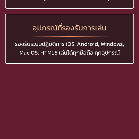
อุปกรณ์ที่รองรับการเล่น
รองรับระบบปฎิบัติการ iOS, Android, Windows,
Mac OS, HTML5 เล่นได้ทุกมือถือ ทุกอุปกรณ์