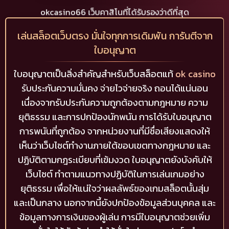
okcasino66 เว็บคาสิโนที่ได้รับรองว่าดีที่สุด
เล่นสล็อตเว็บตรง มั่นใจทุกการเดิมพัน การันตีจาก
ใบอนุญาต
ใบอนุญาตเป็นสิ่งสำคัญสำหรับเว็บสล็อตแท้
ok casino
รับประกันความมั่นคง จ่ายไวจ่ายจริง ถอนได้แน่นอน
เนื่องจากรับประกันความถูกต้องตามกฎหมาย ความ
ยุติธรรม และการปกป้องนักพนัน การได้รับใบอนุญาต
การพนันที่ถูกต้อง จากหน่วยงานที่มีชื่อเสียงแสดงให้
เห็นว่าเว็บไซต์ทำงานภายใต้ขอบเขตทางกฎหมาย และ
ปฏิบัติตามกฎระเบียบที่เข้มงวด ใบอนุญาตยังบังคับให้
เว็บไซต์ ทำตามแนวทางปฏิบัติในการเล่นเกมอย่าง
ยุติธรรม เพื่อให้แน่ใจว่าผลลัพธ์ของเกมสล็อตนั้นสุ่ม
และเป็นกลาง นอกจากนี้ยังปกป้องข้อมูลส่วนบุคคล และ
ข้อมูลทางการเงินของผู้เล่น การมีใบอนุญาตช่วยเพิ่ม