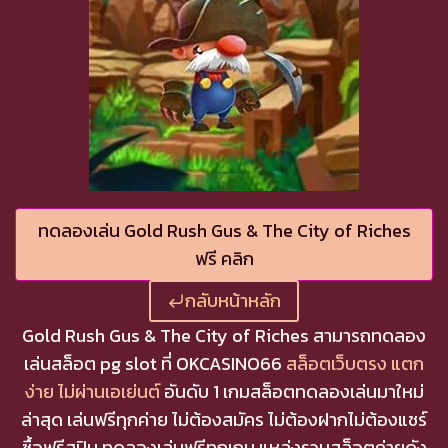
ทดลองเล่น Gold Rush Gus & The City of Riches
ฟรี คลิก
กลับหน้าหลัก
Gold Rush Gus & The City of Riches สามารถทดลอง
เล่นสล็อต pg slot ที่ OKCASINO66
สล็อตเว็บตรง แตก
ง่าย ไม่ผ่านเอเย่นต์
อันดับ 1 เกมสล็อตทดลองเล่นมาใหม่
ล่าสุด เล่นฟรีทุกค่าย ไม่ต้องสมัคร ไม่ต้องฝากไม่ต้องแชร์
ซื้อฟรีสปิน ทดลองเล่นฟรีทุกเกม แหล่งรวมสล็อตค่ายดัง