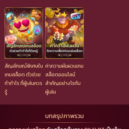
สัญลักษณ์พิเศษใน
ค่าความผันผวนเกม
เกมสล็อต ตัวช่วย
สล็อตออนไลน์
ทำกำไร ที่ผู้เล่นควร
สำคัญอย่างไรกับ
รู้
ผู้เล่น
บทสรุปภาพรวม