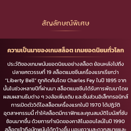
สัญลักษณ์พิเศษ
ความเป็นมาของเกมสล็อต เกมยอดนิยมทั่วโลก
ประวัติของเกมพนันยอดนิยมอย่างสล็อต ย้อนหลังไปถึง
ปลายศตวรรษที่ 19 สล็อตแมชชีนเครื่องแรกเรียกว่า
“Liberty Bell” ถูกคิดค้นโดย Charles Fey ในปี 1895 จาก
นั้นในช่วงหลายปีที่ผ่านมา สล็อตแมชชีนได้รับการพัฒนาโดย
ผสมผสานธีมต่าง ๆ วงล้อเพิ่มเติม และชิ้นส่วนอิเล็กทรอนิกส์
การเปิดตัววิดีโอสล็อตเครื่องแรกในปี 1970 ได้ปฏิวัติ
อุตสาหกรรมนี้ ทำให้สล็อตมีกราฟิกและคุณสมบัติโบนัสที่ซับ
ซ้อนมากขึ้น ด้วยการกำเนิดของคาสิโนออนไลน์ในปี 1990
สล็อตเข้าถึงนักพนันได้กว้างขึ้น มอบความสะดวกสบายและ