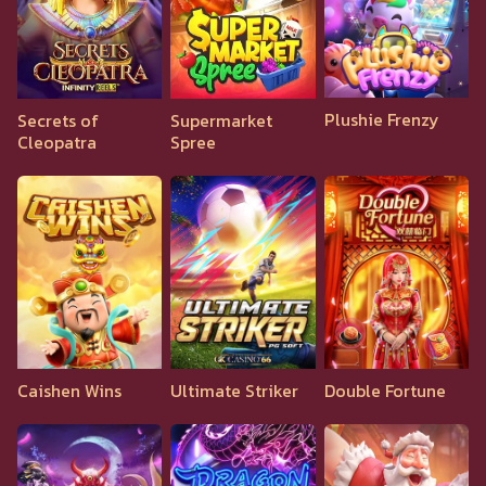
Plushie Frenzy
Secrets of
Supermarket
Cleopatra
Spree
Caishen Wins
Ultimate Striker
Double Fortune