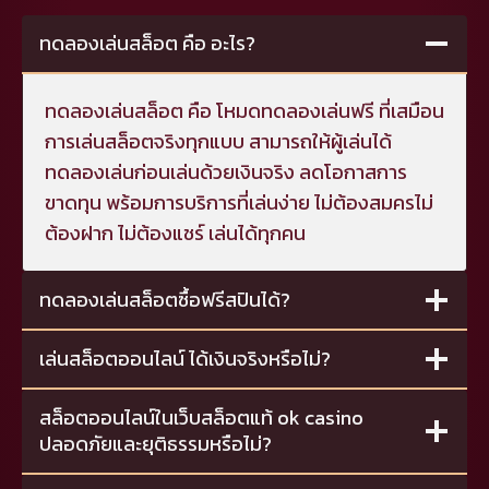
ทดลองเล่นสล็อต คือ อะไร?
ทดลองเล่นสล็อต คือ โหมดทดลองเล่นฟรี ที่เสมือน
การเล่นสล็อตจริงทุกแบบ สามารถให้ผู้เล่นได้
ทดลองเล่นก่อนเล่นด้วยเงินจริง ลดโอกาสการ
ขาดทุน พร้อมการบริการที่เล่นง่าย ไม่ต้องสมครไม่
ต้องฝาก ไม่ต้องแชร์ เล่นได้ทุกคน
ทดลองเล่นสล็อตซื้อฟรีสปินได้?
เล่นสล็อตออนไลน์ ได้เงินจริงหรือไม่?
สล็อตออนไลน์ในเว็บสล็อตแท้ ok casino
ปลอดภัยและยุติธรรมหรือไม่?