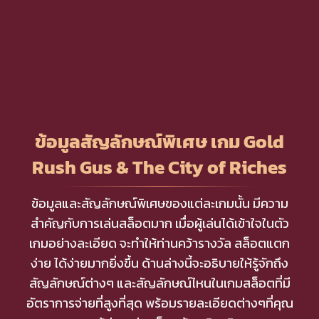
ข้อมูลสัญลักษณ์พิเศษ เกม Gold
Rush Gus & The City of Riches
ข้อมูลและสัญลักษณ์พิเศษของแต่ละเกมนั้น มีความ
สำคัญกับการเล่นสล็อตมาก เมื่อผู้เล่นได้เข้าใจในตัว
เกมอย่างละเอียด จะทำให้ท่านคว้ารางวัล สล็อตแตก
ง่าย ได้ง่ายมากยิ่งขึ้น ด้านล่างนี้จะอธิบายให้รู้จักถึง
สัญลักษณ์ต่างๆ และสัญลักษณ์ไหนในเกมสล็อตที่มี
อัตราการจ่ายที่สูงที่สุด พร้อมรายละเอียดต่างๆที่คุณ