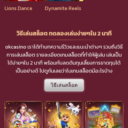
Lions Dance
Dynamite Reels
วิธีเล่นสล็อต ทดลองเล่นง่ายๆใน 2 นาที
okcasino เราได้ทำบทความรีวิวและแนะนำต่างๆ รวมถึงวิธี
การเล่นสล็อต รายละเอียดเกมสล็อตที่ทำให้ผู้เล่น เล่นเป็น
ได้ง่ายๆใน 2 นาที พร้อมกับลดต้นทุนเสี่ยงการขาดทุนได้
เป็นอย่างดี ไปดูกันเลยว่าในเกมสล็อตมีอะไรบ้าง
วิธีเล่นสล็อต