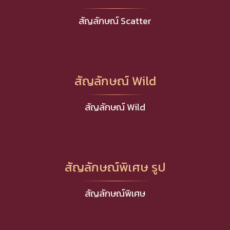
สัญลักษณ์ Scatter
สัญลักษณ์ Wild
สัญลักษณ์ Wild
สัญลักษณ์พิเศษ รูป
สัญลักษณ์พิเศษ