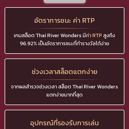
อัตราการชนะ ค่า RTP
เกมสล็อต Thai River Wonders มี
ค่า RTP
สูงถึง
96.92% เป็นอัตราการชนะที่ทำรางวัลได้ง่าย
ช่วงเวลาสล็อตแตกง่าย
จากผลสำรวจช่วงเวลา สล็อต Thai River Wonders
แตกง่ายมากที่สุด
อุปกรณ์ที่รองรับการเล่น