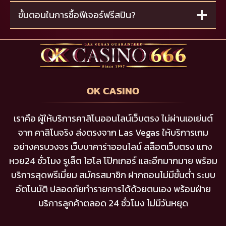
ขั้นตอนในการซื้อฟีเจอร์ฟรีสปิน?
OK CASINO
เราคือ ผู้ให้บริการคาสิโนออนไลน์เว็บตรง ไม่ผ่านเอเย่นต์
จาก คาสิโนจริง ส่งตรงจาก Las Vegas ให้บริการเกม
อย่างครบวงจร เว็บบาคาร่าออนไลน์ สล็อตเว็บตรง แทง
หวย24 ชั่วโมง รูเล็ต ไฮโล โป๊กเกอร์ และอีกมากมาย พร้อม
บริการสุดพรีเมี่ยม สมัครสมาชิก ฝากถอนไม่มีขั้นต่ำ ระบบ
อัตโนมัติ ปลอดภัยทำรายการได้ด้วยตนเอง พร้อมฝ่าย
บริการลูกค้าตลอด 24 ชั่วโมง ไม่มีวันหยุด