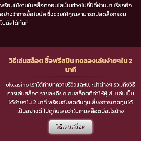
พร้อมใช้งานในสล็อตออนไลน์ในช่วงไม่กี่ปีที่ผ่านมา เรียกอีก
อย่างว่าการซื้อโบนัส ซึ่งช่วยให้คุณสามารถปลดล็อกรอบ
โบนัสได้ทันที
วิธีเล่นสล็อต ซื้อฟรีสปิน ทดลองเล่นง่ายๆใน 2
นาที
okcasino เราได้ทำบทความรีวิวและแนะนำต่างๆ รวมถึงวิธี
การเล่นสล็อต รายละเอียดเกมสล็อตที่ทำให้ผู้เล่น เล่นเป็น
ได้ง่ายๆใน 2 นาที พร้อมกับลดต้นทุนเสี่ยงการขาดทุนได้
เป็นอย่างดี ไปดูกันเลยว่าในเกมสล็อตมีอะไรบ้าง
วิธีเล่นสล็อต