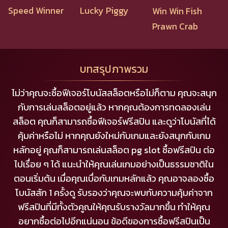
Speed Winner
Lucky Piggy
Win Win Fish
Prawn Crab
บทสรุปภาพรวม
ไม่ว่าคุณจะซื้อฟีเจอร์โบนัสสล็อตหรือไม่ก็ตาม คุณจะสนุก
กับการเล่นสล็อตอยู่แล้ว หากคุณต้องการทดลองเล่น
สล็อต คุณก็สามารถซื้อฟีเจอร์ฟรีสปิน และดูว่าโบนัสที่ได้
คุ้มค่าหรือไม่ หากคุณยังใหม่กับเกมและยังสนุกกับเกม
หลักอยู่ คุณก็สามารถเล่นสล็อต pg slot ซื้อฟรีสปิน ต่อ
ไปเรื่อย ๆ ได้ แนะนำให้คุณเล่นเกมอย่างเป็นธรรมชาติใน
ตอนเริ่มต้น เมื่อคุณเบื่อกับเกมหลักแล้ว คุณอาจลองซื้อ
โบนัสสัก 1 ครั้งดู รับรองว่าคุณจะพบกับความคุ้มค่าจาก
ฟรีสปินที่มีทั้งตัวคูณให้คุณรับรางวัลมากขึ้น ทำให้คุณ
อยากซื้อต่อไปอีกแน่นอน ข้อดีของการซื้อฟรีสปินเป็น