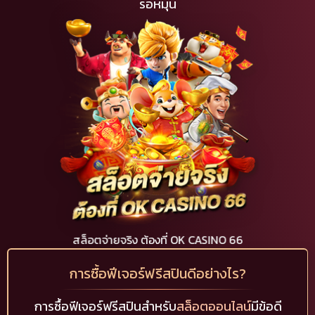
รอหมุน
สล็อตจ่ายจริง ต้องที่ OK CASINO 66
การซื้อฟีเจอร์ฟรีสปินดีอย่างไร?
การซื้อฟีเจอร์ฟรีสปินสำหรับ
สล็อตออนไลน์
มีข้อดี