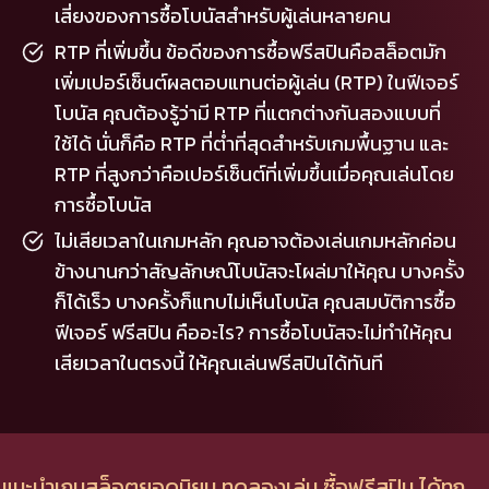
เสี่ยงของการซื้อโบนัสสำหรับผู้เล่นหลายคน
RTP ที่เพิ่มขึ้น ข้อดีของการซื้อฟรีสปินคือสล็อตมัก
เพิ่มเปอร์เซ็นต์ผลตอบแทนต่อผู้เล่น (RTP) ในฟีเจอร์
โบนัส คุณต้องรู้ว่ามี RTP ที่แตกต่างกันสองแบบที่
ใช้ได้ นั่นก็คือ RTP ที่ต่ำที่สุดสำหรับเกมพื้นฐาน และ
RTP ที่สูงกว่าคือเปอร์เซ็นต์ที่เพิ่มขึ้นเมื่อคุณเล่นโดย
การซื้อโบนัส
ไม่เสียเวลาในเกมหลัก คุณอาจต้องเล่นเกมหลักค่อน
ข้างนานกว่าสัญลักษณ์โบนัสจะโผล่มาให้คุณ บางครั้ง
ก็ได้เร็ว บางครั้งก็แทบไม่เห็นโบนัส คุณสมบัติการซื้อ
ฟีเจอร์ ฟรีสปิน คืออะไร? การซื้อโบนัสจะไม่ทำให้คุณ
เสียเวลาในตรงนี้ ให้คุณเล่นฟรีสปินได้ทันที
แนะนำเกมสล็อตยอดนิยม ทดลองเล่น ซื้อฟรีสปิน ได้ทุก