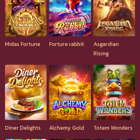
Midas Fortune
Forture rabbit
Asgardian
Rising
Diner Delights
Alchemy Gold
Totem Wonders