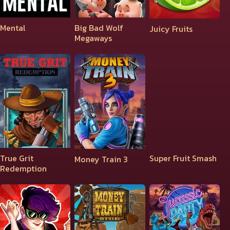
Mental
Big Bad Wolf
Juicy Fruits
Megaways
True Grit
Super Fruit Smash
Money Train 3
Redemption