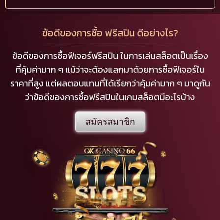
ข้อดีของการซื้อ ฟรีสปิน ดีอย่างไร?
ข้อดีของการซื้อฟีเจอร์ฟรีสปิน ในการเล่นสล็อตเป็นเรื่อง
ที่คุ้มค่ามาก ๆ แม้ว่าจะต้องแลกมาด้วยการซื้อฟีเจอร์ใน
ราคาที่สูง แต่ผลตอบแทนที่ได้เรียกว่าคุ้มค่ามาก ๆ มาดูกัน
ว่าข้อดีของการซื้อฟรีสปินในเกมสล็อตมีอะไรบ้าง
สมัครสมาชิก