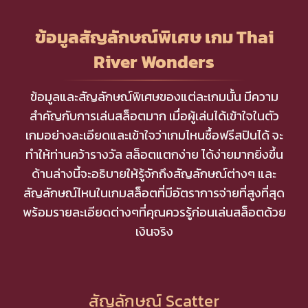
ข้อมูลสัญลักษณ์พิเศษ เกม Thai
River Wonders
ข้อมูลและสัญลักษณ์พิเศษของแต่ละเกมนั้น มีความ
สำคัญกับการเล่นสล็อตมาก เมื่อผู้เล่นได้เข้าใจในตัว
เกมอย่างละเอียดและเข้าใจว่าเกมไหนซื้อฟรีสปินได้ จะ
ทำให้ท่านคว้ารางวัล สล็อตแตกง่าย ได้ง่ายมากยิ่งขึ้น
ด้านล่างนี้จะอธิบายให้รู้จักถึงสัญลักษณ์ต่างๆ และ
สัญลักษณ์ไหนในเกมสล็อตที่มีอัตราการจ่ายที่สูงที่สุด
พร้อมรายละเอียดต่างๆที่คุณควรรู้ก่อนเล่นสล็อตด้วย
เงินจริง
สัญลักษณ์ Scatter