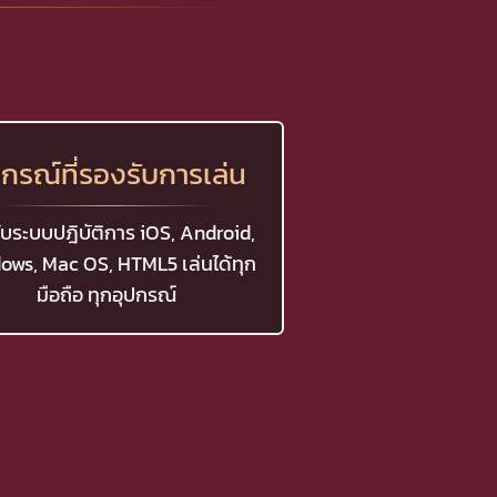
ปกรณ์ที่รองรับการเล่น
ับระบบปฎิบัติการ iOS, Android,
ows, Mac OS, HTML5 เล่นได้ทุก
มือถือ ทุกอุปกรณ์