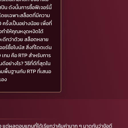
น ดังนั้นการซื้อฟีเจอร์นี้
 โดยเฉพาะสล็อตที่มีความ
้งเป็นอย่างน้อย เพื่อที่
าจทำให้คุณหงุดหงิดได้
กจะดีกว่าด้วย สล็อตหลาย
์ซื้อโบนัส สิ่งที่โดดเด่น
00 เกม คือ RTP สำหรับการ
ีอย่างไร? วิธีที่ดีที่สุดใน
กมพื้นฐานกับ RTP ที่เสนอ
นเอง
ง แต่ผลตอบแทนที่ได้เรียกว่าคุ้มค่ามาก ๆ มาดูกันว่าข้อดี