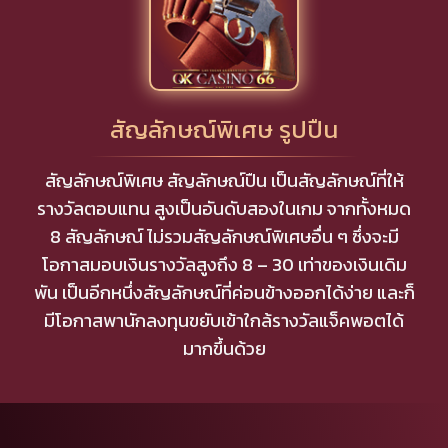
สัญลักษณ์พิเศษ รูปปืน
สัญลักษณ์พิเศษ สัญลักษณ์ปืน เป็นสัญลักษณ์ที่ให้
รางวัลตอบแทน สูงเป็นอันดับสองในเกม จากทั้งหมด
8 สัญลักษณ์ ไม่รวมสัญลักษณ์พิเศษอื่น ๆ ซึ่งจะมี
โอกาสมอบเงินรางวัลสูงถึง 8 – 30 เท่าของเงินเดิม
พัน เป็นอีกหนึ่งสัญลักษณ์ที่ค่อนข้างออกได้ง่าย และก็
มีโอกาสพานักลงทุนขยับเข้าใกล้รางวัลแจ็คพอตได้
มากขึ้นด้วย