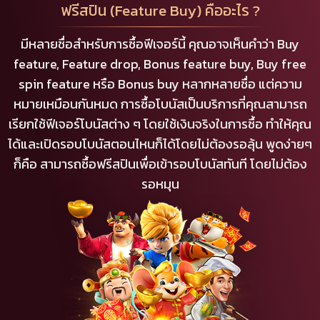
ฟรีสปิน (Feature Buy) คืออะไร ?
มีหลายชื่อสำหรับการซื้อฟีเจอร์นี้ คุณอาจเห็นคำว่า Buy
feature, Feature drop, Bonus feature buy, Buy free
spin feature หรือ Bonus buy หลากหลายชื่อ แต่ความ
หมายเหมือนกันหมด การซื้อโบนัสเป็นบริการที่คุณสามารถ
เรียกใช้ฟีเจอร์โบนัสต่าง ๆ โดยใช้เงินจริงในการซื้อ ทำให้คุณ
ได้และเปิดรอบโบนัสตอนไหนก็ได้โดยไม่ต้องรอลุ้น พูดง่ายๆ
ก็คือ สามารถซื้อฟรีสปินเพื่อเข้ารอบโบนัสทันที โดยไม่ต้อง
รอหมุน