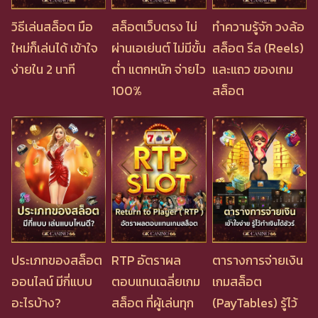
วิธีเล่นสล็อต มือ
สล็อตเว็บตรง ไม่
ทำความรู้จัก วงล้อ
ใหม่ก็เล่นได้ เข้าใจ
ผ่านเอเย่นต์ ไม่มีขั้น
สล็อต รีล (Reels)
ง่ายใน 2 นาที
ต่ำ แตกหนัก จ่ายไว
และแถว ของเกม
100%
สล็อต
ประเภทของสล็อต
RTP อัตราผล
ตารางการจ่ายเงิน
ออนไลน์ มีกี่แบบ
ตอบแทนเฉลี่ยเกม
เกมสล็อต
อะไรบ้าง?
สล็อต ที่ผู้เล่นทุก
(PayTables) รู้ไว้