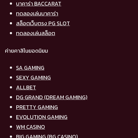
บาคาร่า BACCARAT
ทดลองเล่นบาคาร่า
สล็อตเว็บตรง PG SLOT
ทดลองเล่นสล็อต
ค่ายคาสิโนยอดนิยม
SA GAMING
SEXY GAMING
ALLBET
DG GRAND (DREAM GAMING)
PRETTY GAMING
EVOLUTION GAMING
WM CASINO
BIG GAMING (BG CASINO)