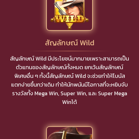
สัญลักษณ์ Wild
สัญลักษณ์ Wild มีประโยชน์มากมายเพราะสามารถเป็น
ตัวแทนของสัญลักษณ์ทั้งหมด ยกเว้นสัญลักษณ์
พิเศษอื่น ๆ ทั้งนี้สัญลักษณ์ Wild จะช่วยทำให้โบนัส
แตกง่ายขึ้นกว่าเดิม ทำให้นักพนันมีโอกาสที่จะหยิบจับ
รางวัลทั้ง Mega Win, Super Win, และ Super Mega
Winได้