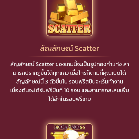
สัญลักษณ์ Scatter
สัญลักษณ์ Scatter ของเกมนี้จะเป็นรูปทองคำแท่ง สา
มารถปรากฎขึ้นได้ทุกแถว เมื่อไหร่ก็ตามที่คุณเปิดได้
สัญลักษณ์นี้ 3 ตัวขึ้นไป รอบฟรีสปินจะเริ่มทำงาน
เบื้องต้นจะได้รับฟรีปินที่ 10 รอบ และสามารถสะสมเพิ่ม
ได้อีกในรอบฟรีเกม