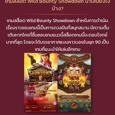
เกมสล็อต Wild Bounty Showdown น่าเล่นยังไง
บ้าง?
เกมสล็อต Wild Bounty Showdown สำหรับการดำเนิน
เรื่องราวของเกมนี้เป็นการดวลปืนที่สนุกสนาน มีความตื่น
เต้นหากใครที่ชื่นชอบเกมแนวนี้สล็อตเกมนี้จะตอบโจทย์
มากที่สุด โดยจะได้บรรยากาศแบบคาวบอยในยุค 90 เป็น
เกมที่แนะนำให้เล่นอีกเกม