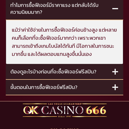
ทำไมการซื้อฟีเจอร์มีราคาแรง แต่กลับได้รับ
ความนิยมมาก?
แม้ว่าค่าใช้จ่ายในการซื้อฟีเจอร์ค่อนข้างสูง แต่หลาย
คนก็เลือกที่จะซื้อฟีเจอร์มากกว่า เพราะพวกเขา
สามารถเข้าถึงเกมโบนัสได้ทันที มีโอกาสในการชนะ
มากขึ้น และได้ผลตอบแทนสูงขึ้นนั่นเอง
ต้องดูอะไรบ้างก่อนที่จะซื้อฟีเจอร์ฟรีสปิน?
ขั้นตอนในการซื้อฟีเจอร์ฟรีสปิน?