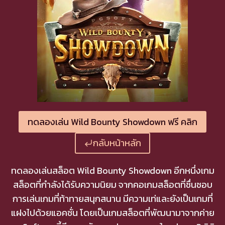
ทดลองเล่น Wild Bounty Showdown ฟรี คลิก
กลับหน้าหลัก
ทดลองเล่นสล็อต Wild Bounty Showdown อีกหนึ่งเกม
สล็อตที่กำลังได้รับความนิยม จากคอเกมสล็อตที่ชื่นชอบ
การเล่นเกมที่ท้าทายสนุกสนาน มีความเท่และยังเป็นเกมที่
แฝงไปด้วยแอคชั่น โดยเป็นเกมสล็อตที่พัฒนามาจากค่าย