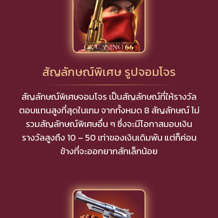
สัญลักษณ์พิเศษ รูปจอมโจร
สัญลักษณ์พิเศษจอมโจร เป็นสัญลักษณ์ที่ให้รางวัล
ตอบแทนสูงที่สุดในเกม จากทั้งหมด 8 สัญลักษณ์ ไม่
รวมสัญลักษณ์พิเศษอื่น ๆ ซึ่งจะมีโอกาสมอบเงิน
รางวัลสูงถึง 10 – 50 เท่าของเงินเดิมพัน แต่ก็ค่อน
ข้างที่จะออกยากสักเล็กน้อย