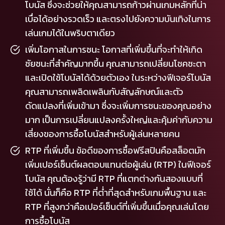
โบนัส ซึ่งจะช่วยให้คุณสามารถก้าวผ่านเกมหลักที่น่า
เบื่อได้อย่างรวดเร็ว และตรงไปยังความบันเทิงในการ
เล่นเกมได้ในพริบตาเดียว
เพิ่มโอกาสในการชนะ โอกาสที่เพิ่มขึ้นที่จะทำให้เกิด
ชัยชนะที่สำคัญมากขึ้น คุณสามารถเปลี่ยนโชคชะตา
และเปิดใช้โบนัสได้ด้วยตัวเอง ในระหว่างฟีเจอร์โบนัส
คุณสามารถเพลิดเพลินกับสัญลักษณ์และตัว
ดัดแปลงที่เพิ่มเข้ามา ซึ่งจะเพิ่มการชนะของคุณอย่าง
มาก เป็นการเปลี่ยนแปลงครั้งใหญ่และคุ้มค่ากับความ
เสี่ยงของการซื้อโบนัสสำหรับผู้เล่นหลายคน
RTP ที่เพิ่มขึ้น ข้อดีของการซื้อฟรีสปินคือสล็อตมัก
เพิ่มเปอร์เซ็นต์ผลตอบแทนต่อผู้เล่น (RTP) ในฟีเจอร์
โบนัส คุณต้องรู้ว่ามี RTP ที่แตกต่างกันสองแบบที่
ใช้ได้ นั่นก็คือ RTP ที่ต่ำที่สุดสำหรับเกมพื้นฐาน และ
RTP ที่สูงกว่าคือเปอร์เซ็นต์ที่เพิ่มขึ้นเมื่อคุณเล่นโดย
การซื้อโบนัส