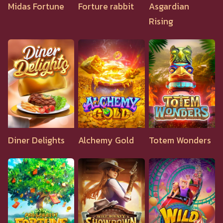
Midas Fortune
Forture rabbit
Asgardian
Rising
Diner Delights
Alchemy Gold
Totem Wonders