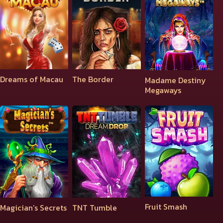
Dreams of Macau
The Border
Madame Destiny
Megaways
Fruit Smash
Magician’s Secrets
TNT Tumble