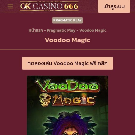
Skip
เข้าสู่ระบบ
to
content
PRAGMATIC PLAY
หน้าแรก
-
Pragmatic Play
-
Voodoo Magic
Voodoo Magic
ทดลองเล่น Voodoo Magic ฟรี คลิก