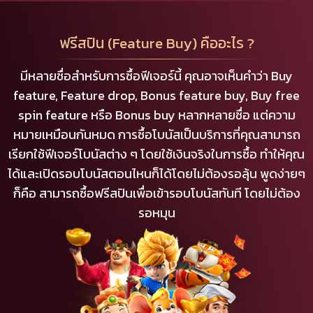
ฟรีสปิน (Feature Buy) คืออะไร ?
มีหลายชื่อสำหรับการซื้อฟีเจอร์นี้ คุณอาจเห็นคำว่า Buy
feature, Feature drop, Bonus feature buy, Buy free
spin feature หรือ Bonus buy หลากหลายชื่อ แต่ความ
หมายเหมือนกันหมด การซื้อโบนัสเป็นบริการที่คุณสามารถ
เรียกใช้ฟีเจอร์โบนัสต่าง ๆ โดยใช้เงินจริงในการซื้อ ทำให้คุณ
ได้และเปิดรอบโบนัสตอนไหนก็ได้โดยไม่ต้องรอลุ้น พูดง่ายๆ
ก็คือ สามารถซื้อฟรีสปินเพื่อเข้ารอบโบนัสทันที โดยไม่ต้อง
รอหมุน