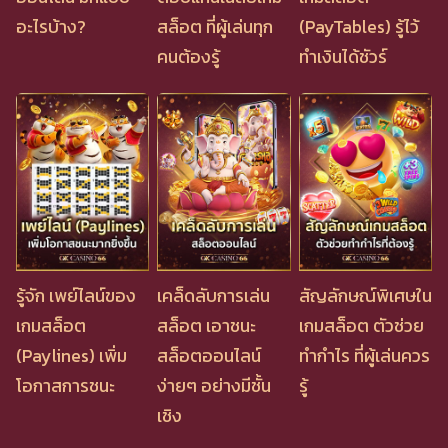
อะไรบ้าง?
สล็อต ที่ผู้เล่นทุก
(PayTables) รู้ไว้
คนต้องรู้
ทำเงินได้ชัวร์
รู้จัก เพย์ไลน์ของ
เคล็ดลับการเล่น
สัญลักษณ์พิเศษใน
เกมสล็อต
สล็อต เอาชนะ
เกมสล็อต ตัวช่วย
(Paylines) เพิ่ม
สล็อตออนไลน์
ทำกำไร ที่ผู้เล่นควร
โอกาสการชนะ
ง่ายๆ อย่างมีชั้น
รู้
เชิง