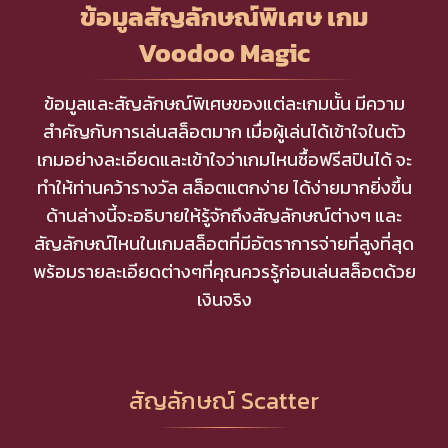
ข้อมูลสัญลักษณ์พิเศษ เกม
Voodoo Magic
ข้อมูลและสัญลักษณ์พิเศษของแต่ละเกมนั้น มีความ
สำคัญกับการเล่นสล็อตมาก เมื่อผู้เล่นได้เข้าใจในตัว
เกมอย่างละเอียดและเข้าใจว่าเกมไหนซื้อฟรีสปินได้ จะ
ทำให้ท่านคว้ารางวัล สล็อตแตกง่าย ได้ง่ายมากยิ่งขึ้น
ด้านล่างนี้จะอธิบายให้รู้จักถึงสัญลักษณ์ต่างๆ และ
สัญลักษณ์ไหนในเกมสล็อตที่มีอัตราการจ่ายที่สูงที่สุด
พร้อมรายละเอียดต่างๆที่คุณควรรู้ก่อนเล่นสล็อตด้วย
เงินจริง
สัญลักษณ์ Scatter