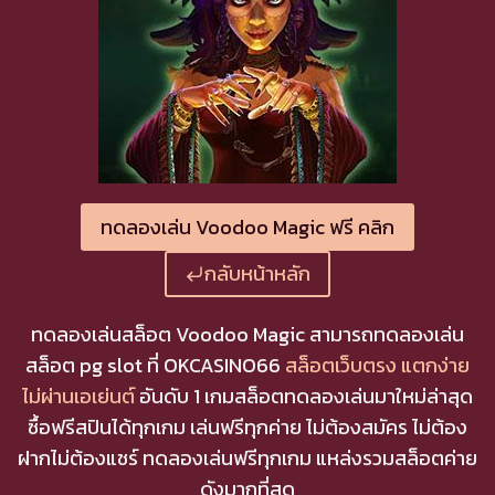
ทดลองเล่น Voodoo Magic ฟรี คลิก
กลับหน้าหลัก
ทดลองเล่นสล็อต Voodoo Magic สามารถทดลองเล่น
สล็อต pg slot ที่ OKCASINO66
สล็อตเว็บตรง แตกง่าย
ไม่ผ่านเอเย่นต์
อันดับ 1 เกมสล็อตทดลองเล่นมาใหม่ล่าสุด
ซื้อฟรีสปินได้ทุกเกม เล่นฟรีทุกค่าย ไม่ต้องสมัคร ไม่ต้อง
ฝากไม่ต้องแชร์ ทดลองเล่นฟรีทุกเกม แหล่งรวมสล็อตค่าย
ดังมากที่สุด