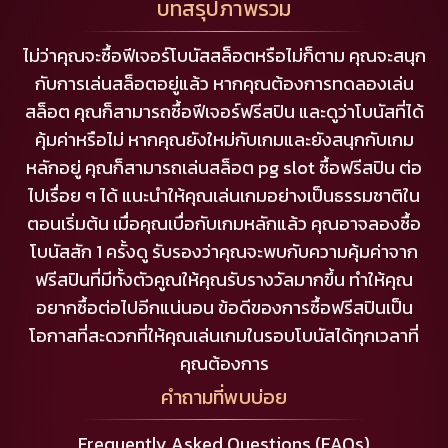
บทสรุปภาพรวม
ไม่ว่าคุณจะซื้อฟีเจอร์โบนัสสล็อตหรือไม่ก็ตาม คุณจะสนุก
กับการเล่นสล็อตอยู่แล้ว หากคุณต้องการทดลองเล่น
สล็อต คุณก็สามารถซื้อฟีเจอร์ฟรีสปิน และดูว่าโบนัสที่ได้
คุ้มค่าหรือไม่ หากคุณยังใหม่กับเกมและยังสนุกกับเกม
หลักอยู่ คุณก็สามารถเล่นสล็อต pg slot ซื้อฟรีสปิน ต่อ
ไปเรื่อย ๆ ได้ แนะนำให้คุณเล่นเกมอย่างเป็นธรรมชาติใน
ตอนเริ่มต้น เมื่อคุณเบื่อกับเกมหลักแล้ว คุณอาจลองซื้อ
โบนัสสัก 1 ครั้งดู รับรองว่าคุณจะพบกับความคุ้มค่าจาก
ฟรีสปินที่มีทั้งตัวคูณให้คุณรับรางวัลมากขึ้น ทำให้คุณ
อยากซื้อต่อไปอีกแน่นอน ข้อดีของการซื้อฟรีสปินเป็น
โอกาสที่สะดวกที่ให้คุณเล่นเกมในรอบโบนัสได้ทุกเวลาที่
คุณต้องการ
คำถามที่พบบ่อย
Frequently Asked Questions (FAQs)