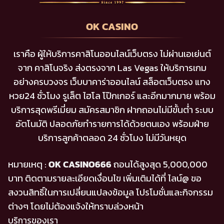
OK CASINO
เราคือ ผู้ให้บริการคาสิโนออนไลน์เว็บตรง ไม่ผ่านเอเย่นต์
จาก คาสิโนจริง ส่งตรงจาก Las Vegas ให้บริการเกม
อย่างครบวงจร เว็บบาคาร่าออนไลน์ สล็อตเว็บตรง แทง
หวย24 ชั่วโมง รูเล็ต ไฮโล โป๊กเกอร์ และอีกมากมาย พร้อม
บริการสุดพรีเมี่ยม สมัครสมาชิก ฝากถอนไม่มีขั้นต่ำ ระบบ
อัตโนมัติ ปลอดภัยทำรายการได้ด้วยตนเอง พร้อมฝ่าย
บริการลูกค้าตลอด 24 ชั่วโมง ไม่มีวันหยุด
หมายเหตุ :
OK CASINO666
ถอนได้สูงสุด 5,000,000
บาท ติดตามรายละเอียดเงื่อนไข เพิ่มเติมได้ที่ ไลน์@ ขอ
สงวนสิทธิ์ในการเปลี่ยนแปลงข้อมูล โปรโมชั่นและกิจกรรม
ต่างๆ โดยไม่ต้องแจ้งให้ทราบล่วงหน้า
บริการของเรา