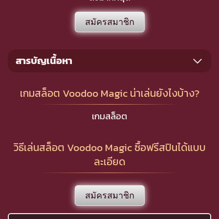
สมัครสมาชิก
สารบัญเนื้อหา
เกมสล็อต Voodoo Magic น่าเล่นยังไงบ้าง?
เกมสล็อต
วิธีเล่นสล็อต Voodoo Magic ซื้อฟรีสปินได้แบบ
ละเอียด
สมัครสมาชิก