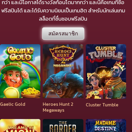
กว่า และมีโอกาสได้รางวัลก้อนโตมากกว่า และนี่คือเกมที่ซื้อ
ฟรีสปินได้ และได้รับความนิยมเป็นเกมฮิต สำหรับนักเล่นเกม
สล็อตที่ชื่นชอบฟรีสปิน
สมัครสมาชิก
Gaelic Gold
Heroes Hunt 2
Cluster Tumble
Megaways