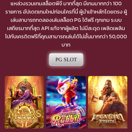
แหล่วงรวมเกมสล็อตพีจี มากที่สุด มีเกมมากกว่า 100
รายการ อัปเดตเกมใหม่ก่อนใครที่นี่ ผู้นำเข้าหลักโดยตรง ผู้
เล่นสามารถทดลองเล่นสล็อต PG ได้ฟรี ทุกเกม ระบบ
เสถียรมากที่สุด API แท้จากผู้ผลิต ไม่มีสะดุด เพลิดเพลิน
ไปกับเครดิตฟรีที่คุณสามารถเล่นได้ไม่อั้นมากกว่า 50,000
บาท
PG SLOT