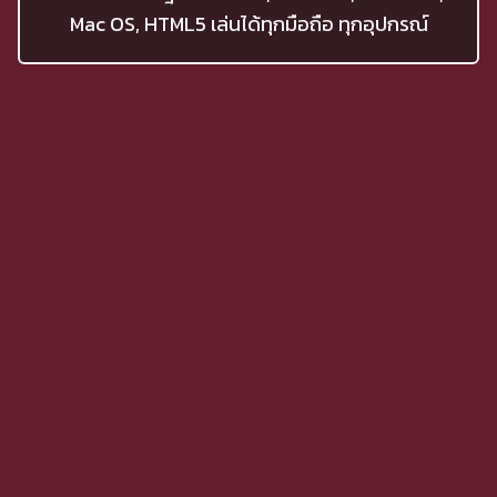
Mac OS, HTML5 เล่นได้ทุกมือถือ ทุกอุปกรณ์