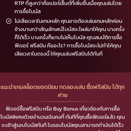
RTP ที่สูงกว่าคือเปอร์เซ็นต์ที่เพิ่มขึ้นเมื่อคุณเล่นโดย
การซื้อโบนัส
ไม่เสียเวลาในเกมหลัก คุณอาจต้องเล่นเกมหลักค่อน
ข้างนานกว่าสัญลักษณ์โบนัสจะโผล่มาให้คุณ บางครั้ง
ก็ได้เร็ว บางครั้งก็แทบไม่เห็นโบนัส คุณสมบัติการซื้อ
ฟีเจอร์ ฟรีสปิน คืออะไร? การซื้อโบนัสจะไม่ทำให้คุณ
เสียเวลาในตรงนี้ ให้คุณเล่นฟรีสปินได้ทันที
แนะนำเกมสล็อตยอดนิยม ทดลองเล่น ซื้อฟรีสปิน ได้ทุก
ค่าย
ฟีเจอร์ซื้อฟรีสปิน หรือ Buy Bonus เกี่ยวข้องกับการซื้อ
โบนัสพิเศษด้วยจำนวนเงินคงที่ ทันทีที่คุณซื้อฟีเจอร์แล้ว คุณ
จะเข้าสู่รอบโบนัสทันที ในรอบโบนัสคุณสามารถทำเงินได้เร็ว