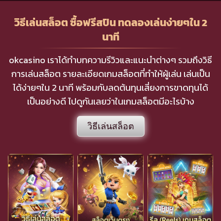
วิธีเล่นสล็อต ซื้อฟรีสปิน ทดลองเล่นง่ายๆใน 2
นาที
okcasino เราได้ทำบทความรีวิวและแนะนำต่างๆ รวมถึงวิธี
การเล่นสล็อต รายละเอียดเกมสล็อตที่ทำให้ผู้เล่น เล่นเป็น
ได้ง่ายๆใน 2 นาที พร้อมกับลดต้นทุนเสี่ยงการขาดทุนได้
เป็นอย่างดี ไปดูกันเลยว่าในเกมสล็อตมีอะไรบ้าง
วิธีเล่นสล็อต