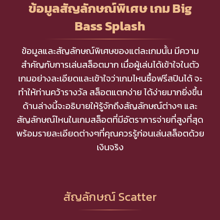
ข้อมูลสัญลักษณ์พิเศษ เกม Big
Bass Splash
ข้อมูลและสัญลักษณ์พิเศษของแต่ละเกมนั้น มีความ
สำคัญกับการเล่นสล็อตมาก เมื่อผู้เล่นได้เข้าใจในตัว
เกมอย่างละเอียดและเข้าใจว่าเกมไหนซื้อฟรีสปินได้ จะ
ทำให้ท่านคว้ารางวัล สล็อตแตกง่าย ได้ง่ายมากยิ่งขึ้น
ด้านล่างนี้จะอธิบายให้รู้จักถึงสัญลักษณ์ต่างๆ และ
สัญลักษณ์ไหนในเกมสล็อตที่มีอัตราการจ่ายที่สูงที่สุด
พร้อมรายละเอียดต่างๆที่คุณควรรู้ก่อนเล่นสล็อตด้วย
เงินจริง
สัญลักษณ์ Scatter