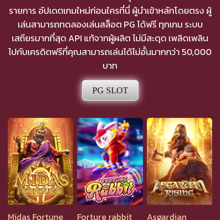
รายการ อัปเดตเกมใหม่ก่อนใครที่นี่ ผู้นำเข้าหลักโดยตรง ผู้
เล่นสามารถทดลองเล่นสล็อต PG ได้ฟรี ทุกเกม ระบบ
เสถียรมากที่สุด API แท้จากผู้ผลิต ไม่มีสะดุด เพลิดเพลิน
ไปกับเครดิตฟรีที่คุณสามารถเล่นได้ไม่อั้นมากกว่า 50,000
บาท
PG SLOT
Midas Fortune
Forture rabbit
Asgardian