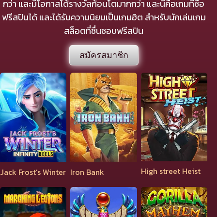
กว่า และมีโอกาสได้รางวัลก้อนโตมากกว่า และนี่คือเกมที่ซื้อ
ฟรีสปินได้ และได้รับความนิยมเป็นเกมฮิต สำหรับนักเล่นเกม
สล็อตที่ชื่นชอบฟรีสปิน
สมัครสมาชิก
High street Heist
Jack Frost’s Winter
Iron Bank