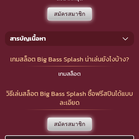
สมัครสมาชิก
สารบัญเนื้อหา
เกมสล็อต Big Bass Splash น่าเล่นยังไงบ้าง?
เกมสล็อต
วิธีเล่นสล็อต Big Bass Splash ซื้อฟรีสปินได้แบบ
ละเอียด
สมัครสมาชิก