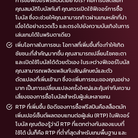
การซื้อฟีเจอร์ฟรีสปินดีอย่างไร? คือการปลดล็อก
คุณสมบัติโบนัสทันที คุณควรเปิดใช้ฟีเจอร์การซื้อ
โบนัส ซึ่งจะช่วยให้คุณสามารถก้าวผ่านเกมหลักที่น่า
เบื่อได้อย่างรวดเร็ว และตรงไปยังความบันเทิงในการ
เล่นเกมได้ในพริบตาเดียว
เพิ่มโอกาสในการชนะ โอกาสที่เพิ่มขึ้นที่จะทำให้เกิด
ชัยชนะที่สำคัญมากขึ้น คุณสามารถเปลี่ยนโชคชะตา
และเปิดใช้โบนัสได้ด้วยตัวเอง ในระหว่างฟีเจอร์โบนัส
คุณสามารถเพลิดเพลินกับสัญลักษณ์และตัว
ดัดแปลงที่เพิ่มเข้ามา ซึ่งจะเพิ่มการชนะของคุณอย่าง
มาก เป็นการเปลี่ยนแปลงครั้งใหญ่และคุ้มค่ากับความ
เสี่ยงของการซื้อโบนัสสำหรับผู้เล่นหลายคน
RTP ที่เพิ่มขึ้น ข้อดีของการซื้อฟรีสปินคือสล็อตมัก
เพิ่มเปอร์เซ็นต์ผลตอบแทนต่อผู้เล่น (RTP) ในฟีเจอร์
โบนัส คุณต้องรู้ว่ามี RTP ที่แตกต่างกันสองแบบที่
ใช้ได้ นั่นก็คือ RTP ที่ต่ำที่สุดสำหรับเกมพื้นฐาน และ