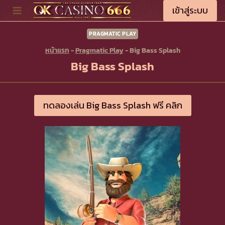
Skip
เข้าสู่ระบบ
to
content
PRAGMATIC PLAY
หน้าแรก
-
Pragmatic Play
-
Big Bass Splash
Big Bass Splash
ทดลองเล่น Big Bass Splash ฟรี คลิก