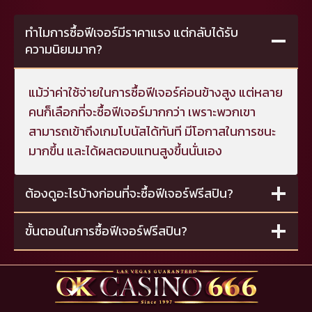
ทำไมการซื้อฟีเจอร์มีราคาแรง แต่กลับได้รับ
ความนิยมมาก?
แม้ว่าค่าใช้จ่ายในการซื้อฟีเจอร์ค่อนข้างสูง แต่หลาย
คนก็เลือกที่จะซื้อฟีเจอร์มากกว่า เพราะพวกเขา
สามารถเข้าถึงเกมโบนัสได้ทันที มีโอกาสในการชนะ
มากขึ้น และได้ผลตอบแทนสูงขึ้นนั่นเอง
ต้องดูอะไรบ้างก่อนที่จะซื้อฟีเจอร์ฟรีสปิน?
ขั้นตอนในการซื้อฟีเจอร์ฟรีสปิน?