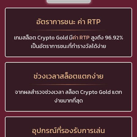
อัตราการชนะ ค่า RTP
เกมสล็อต Crypto Gold มี
ค่า RTP
สูงถึง 96.92%
เป็นอัตราการชนะที่ทำรางวัลได้ง่าย
ช่วงเวลาสล็อตแตกง่าย
จากผลสำรวจช่วงเวลา สล็อต Crypto Gold แตก
ง่ายมากที่สุด
อุปกรณ์ที่รองรับการเล่น