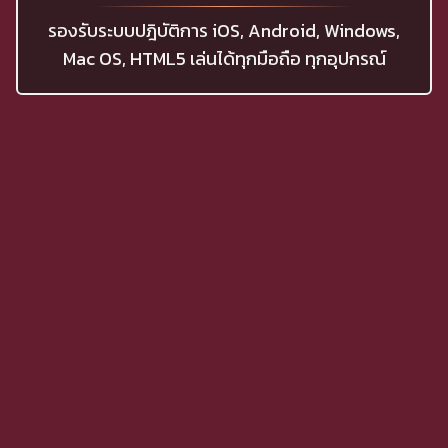
รองรับระบบปฎิบัติการ iOS, Android, Windows,
Mac OS, HTML5 เล่นได้ทุกมือถือ ทุกอุปกรณ์