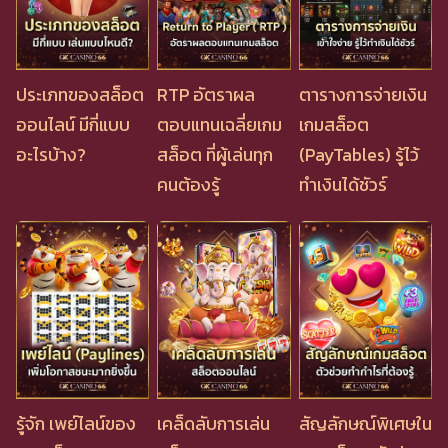
ประเภทของสล็อต
RTP อัตราผล
ตารางการจ่ายเงิน
ออนไลน์ มีกี่แบบ
ตอบแทนเฉลี่ยเกม
เกมสล็อต
อะไรบ้าง?
สล็อต ที่ผู้เล่นทุก
(PayTables) รู้ไว้
คนต้องรู้
ทำเงินได้ชัวร์
รู้จัก เพย์ไลน์ของ
เคล็ดลับการเล่น
สัญลักษณ์พิเศษใน