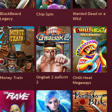
BlackBeard
Wanted Dead or a
Chip Spin
Legacy
Wild
Ongbak 2 องค์บาก
Money Train
Chilli Heat
2
Megaways