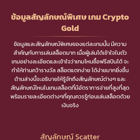
ข้อมูลสัญลักษณ์พิเศษ เกม Crypto
Gold
ข้อมูลและสัญลักษณ์พิเศษของแต่ละเกมนั้น มีความ
สำคัญกับการเล่นสล็อตมาก เมื่อผู้เล่นได้เข้าใจในตัว
เกมอย่างละเอียดและเข้าใจว่าเกมไหนซื้อฟรีสปินได้ จะ
ทำให้ท่านคว้ารางวัล สล็อตแตกง่าย ได้ง่ายมากยิ่งขึ้น
ด้านล่างนี้จะอธิบายให้รู้จักถึงสัญลักษณ์ต่างๆ และ
สัญลักษณ์ไหนในเกมสล็อตที่มีอัตราการจ่ายที่สูงที่สุด
พร้อมรายละเอียดต่างๆที่คุณควรรู้ก่อนเล่นสล็อตด้วย
เงินจริง
สัญลักษณ์ Scatter