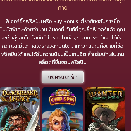
ค่าย
ฟีเจอร์ซื้อฟรีสปิน หรือ Buy Bonus เกี่ยวข้องกับการซื้อ
โบนัสพิเศษด้วยจำนวนเงินคงที่ ทันทีที่คุณซื้อฟีเจอร์แล้ว คุณ
จะเข้าสู่รอบโบนัสทันที ในรอบโบนัสคุณสามารถทำเงินได้เร็ว
กว่า และมีโอกาสได้รางวัลก้อนโตมากกว่า และนี่คือเกมที่ซื้อ
ฟรีสปินได้ และได้รับความนิยมเป็นเกมฮิต สำหรับนักเล่นเกม
สล็อตที่ชื่นชอบฟรีสปิน
สมัครสมาชิก