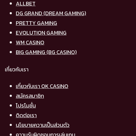
ALLBET
DG GRAND (DREAM GAMING)
PRETTY GAMING
EVOLUTION GAMING
WM CASINO
BIG GAMING (BG CASINO)
เกี่ยวกับเรา
เกี่ยวกับเรา OK CASINO
สมัครสมาชิก
โปรโมชั่น
ติดต่อเรา
นโยบายความเป็นส่วนตัว
ความรับผิดชอบการเล่นเกม