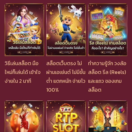
วิธีเล่นสล็อต มือ
สล็อตเว็บตรง ไม่
ทำความรู้จัก วงล้อ
ใหม่ก็เล่นได้ เข้าใจ
ผ่านเอเย่นต์ ไม่มีขั้น
สล็อต รีล (Reels)
ง่ายใน 2 นาที
ต่ำ แตกหนัก จ่ายไว
และแถว ของเกม
100%
สล็อต