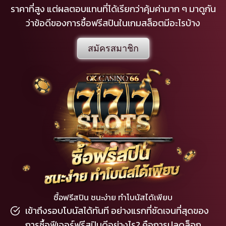
ราคาที่สูง แต่ผลตอบแทนที่ได้เรียกว่าคุ้มค่ามาก ๆ มาดูกัน
ว่าข้อดีของการซื้อฟรีสปินในเกมสล็อตมีอะไรบ้าง
สมัครสมาชิก
ซื้อฟรีสปิน ชนะง่าย ทำโบนัสได้เพียบ
เข้าถึงรอบโบนัสได้ทันที อย่างแรกที่ชัดเจนที่สุดของ
การซื้อฟีเจอร์ฟรีสปินดีอย่างไร? คือการปลดล็อก