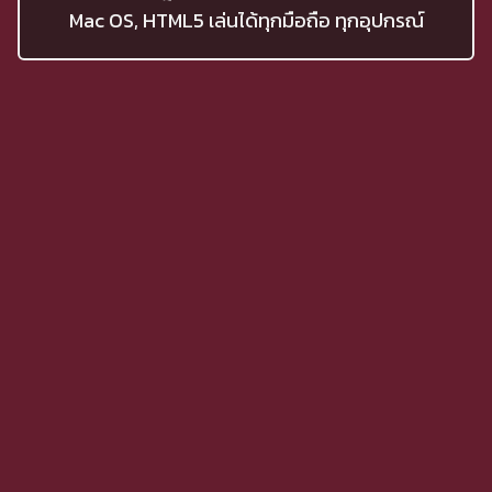
Mac OS, HTML5 เล่นได้ทุกมือถือ ทุกอุปกรณ์