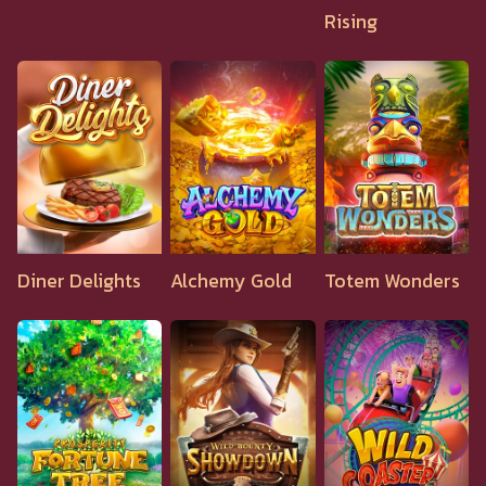
Rising
Diner Delights
Alchemy Gold
Totem Wonders