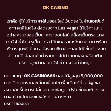
OK CASINO
เราคือ ผู้ให้บริการคาสิโนออนไลน์เว็บตรง ไม่ผ่านเอเย่นต์
จาก คาสิโนจริง ส่งตรงจาก Las Vegas ให้บริการเกม
อย่างครบวงจร เว็บบาคาร่าออนไลน์ สล็อตเว็บตรง แทง
หวย24 ชั่วโมง รูเล็ต ไฮโล โป๊กเกอร์ และอีกมากมาย พร้อม
บริการสุดพรีเมี่ยม สมัครสมาชิก ฝากถอนไม่มีขั้นต่ำ ระบบ
อัตโนมัติ ปลอดภัยทำรายการได้ด้วยตนเอง พร้อมฝ่าย
บริการลูกค้าตลอด 24 ชั่วโมง ไม่มีวันหยุด
หมายเหตุ :
OK CASINO666
ถอนได้สูงสุด 5,000,000
บาท ติดตามรายละเอียดเงื่อนไข เพิ่มเติมได้ที่ ไลน์@ ขอ
สงวนสิทธิ์ในการเปลี่ยนแปลงข้อมูล โปรโมชั่นและกิจกรรม
ต่างๆ โดยไม่ต้องแจ้งให้ทราบล่วงหน้า
บริการของเรา