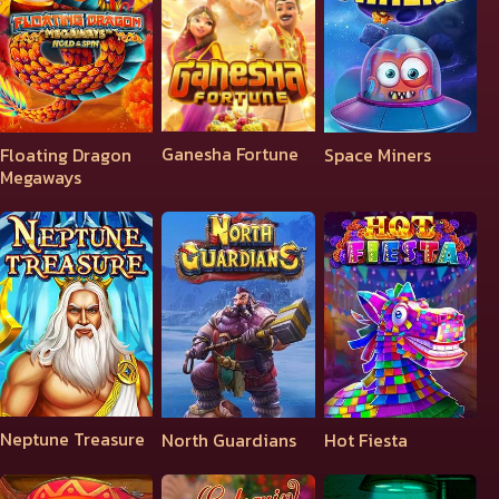
Ganesha Fortune
Floating Dragon
Space Miners
Megaways
Neptune Treasure
North Guardians
Hot Fiesta