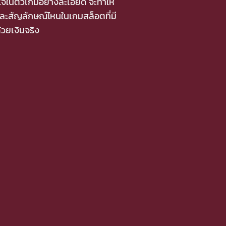
ใจในตัวเกมอย่างละเอียด จะทำให้
ๆ และสัญลักษณ์ไหนในเกมสล็อตที่มี
้วยเงินจริง