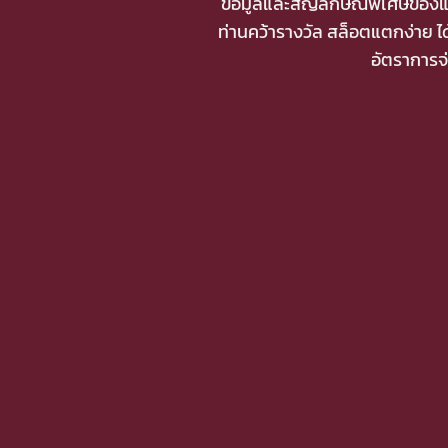
ข้อมูลและสัญลักษณ์พิเศษของแต่
ท่านคว้ารางวัล สล็อตแตกง่าย ได้
อัตราการจ่