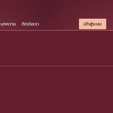
บทความ
ติดต่อเรา
เข้าสู่ระบบ