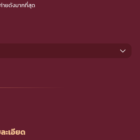
่ายดังมากที่สุด
บละเอียด