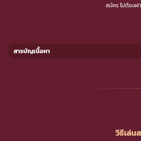
สมัคร ไม่ต้องฝ
สารบัญเนื้อหา
วิธีเล่