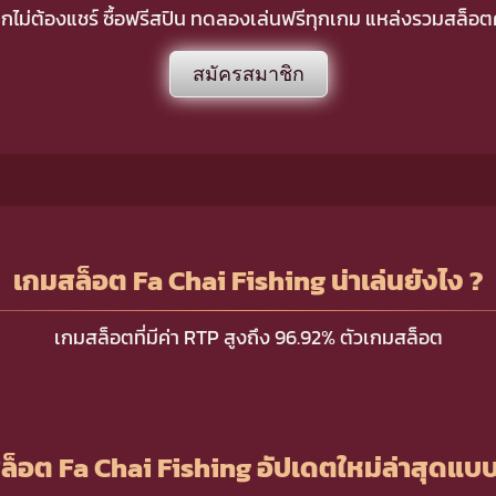
ากไม่ต้องแชร์ ซื้อฟรีสปิน ทดลองเล่นฟรีทุกเกม แหล่งรวมสล็อตค
สมัครสมาชิก
เกมสล็อต Fa Chai Fishing น่าเล่นยังไง ?
เกมสล็อตที่มีค่า RTP สูงถึง 96.92% ตัวเกมสล็อต
นสล็อต Fa Chai Fishing อัปเดตใหม่ล่าสุดแบ