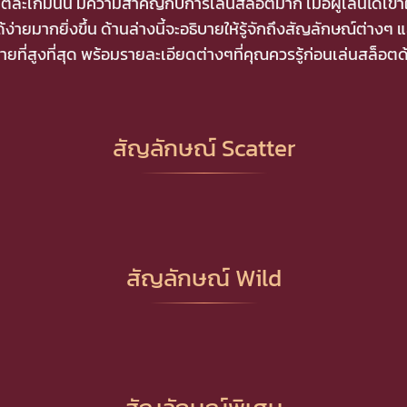
ละเกมนั้น มีความสำคัญกับการเล่นสล็อตมาก เมื่อผู้เล่นได้เข้า
ง่ายมากยิ่งขึ้น ด้านล่างนี้จะอธิบายให้รู้จักถึงสัญลักษณ์ต่าง
ายที่สูงที่สุด พร้อมรายละเอียดต่างๆที่คุณควรรู้ก่อนเล่นสล็อตด
สัญลักษณ์ Scatter
สัญลักษณ์ Wild