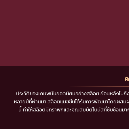
ค
ประวัติของเกมพนันยอดนิยมอย่างสล็อต ย้อนหลังไปถึงปล
หลายปีที่ผ่านมา สล็อตแมชชีนได้รับการพัฒนาโดยผสมผสานธ
นี้ ทำให้สล็อตมีกราฟิกและคุณสมบัติโบนัสที่ซับซ้อน