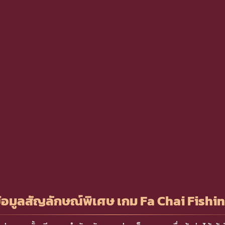
้อมูลสัญลักษณ์พิเศษ เกม Fa Chai Fishi