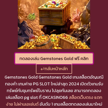
ทดลองเล่น Gemstones Gold ฟรี คลิก
กลับหน้าหลัก
Gemstones Gold Gemstones Gold เกมสล็อตอัญมณี
ทองคํา เกมค่าย PG SLOT ใหม่ล่าสุด 2024 เปิดตัวเกมรับ
ทรัพย์กับขุมทรัพย์โบราณ ไปลุยกันเลย สามารถทดลอง
เล่นสล็อต pg slot ที่ OKCASINO66
สล็อตเว็บตรง แตก
ง่าย ไม่ผ่านเอเย่นต์
อันดับ 1 เกมสล็อตทดลองเล่นมาใหม่