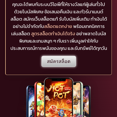
คุณจะได้พบกับระบบวีไอพีที่ให้รางวัลแก่ผู้เล่นทั่วไป
ด้วยโบนัสพิเศษ ข้อเสนอคืนเงิน และทัวร์นาเมนต์
สล็อต สมัครเว็บสล็อตแท้ รับโบนัสเพิ่มเติม ทำเงินได้
อย่างไม่จำกัดกับ
สล็อตแตกง่าย
พร้อมเทคนิคการ
เล่นสล็อต
สูตรสล็อตทำเงินได้จริง
อย่าพลาดโบนัส
พิเศษและเกมสนุก ๆ กับเรา เพิ่มมูลค่าให้กับ
ประสบการณ์การพนันของคุณ และรับทรัพย์ได้ทุกวัน
สมัครสล็อต