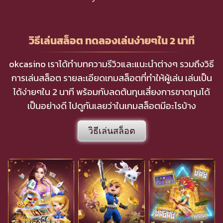
วิธีเล่นสล็อต ทดลองเล่นง่ายๆใน 2 นาที
okcasino เราได้ทำบทความรีวิวและแนะนำต่างๆ รวมถึงวิธี
การเล่นสล็อต รายละเอียดเกมสล็อตที่ทำให้ผู้เล่น เล่นเป็น
ได้ง่ายๆใน 2 นาที พร้อมกับลดต้นทุนเสี่ยงการขาดทุนได้
เป็นอย่างดี ไปดูกันเลยว่าในเกมสล็อตมีอะไรบ้าง
วิธีเล่นสล็อต