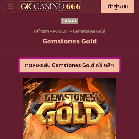
Skip
เข้าสู่ระบบ
to
content
PG SLOT
หน้าแรก
-
PG SLOT
-
Gemstones Gold
Gemstones Gold
ทดลองเล่น Gemstones Gold ฟรี คลิก