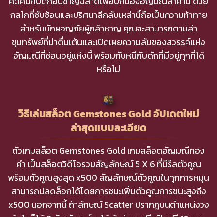
คิดค้นกับดักอันชาญฉลาดเพื่อปกป้องอัญมณีล้ำค่านี้ ด้วย
กลไกที่ซับซ้อนและปริศนาลึกลับเหล่านี้ถือเป็นความท้าทาย
สําหรับนักผจญภัยผู้กล้าหาญ คุณจะสามารถตามล่า
ขุมทรัพย์ที่น่าตื่นเต้นและเปิดเผยความลับของสวรรค์แห่ง
อัญมณีที่ซ่อนอยู่แห่งนี้ พร้อมกับหนีกับดักที่มีอยู่ทุกที่ได้
หรือไม่
วิธีเล่นสล็อต Gemstones Gold อัปเดตใหม่
ล่าสุดแบบละเอียด
ตัวเกมสล็อต Gemstones Gold เกมสล็อตอัญมณีทอง
คํา เป็นสล็อตวิดีโอรวมสัญลักษณ์ 5 X 6 ที่มีรีลตัวคูณ
พร้อมตัวคูณสูงสุด x500 สัญลักษณ์ตัวคูณในทุกการหมุน
สามารถปลดล็อกได้โดยการชนะเพิ่มตัวคูณการชนะสูงถึง
x500 นอกจากนี้ ถ้าลักษณ์ Scatter ปรากฎบนตำแหน่งวง