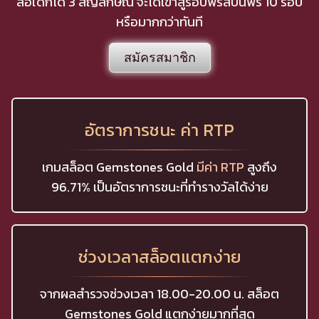
ล้อใดก็ได้ 3 สัญลักษณ์ จะได้เข้าสู่รอบฟรีสปินฟรี 10 รอบ
หรือมากกว่าทันที
สมัครสมาชิก
อัตราการชนะ ค่า RTP
เกมสล็อต Gemstones Gold
มีค่า RTP
สูงถึง
96.71% เป็นอัตราการชนะที่ทำรางวัลได้ง่าย
ช่วงเวลาสล็อตแตกง่าย
จากผลสำรวจช่วงเวลา 18.00-20.00 น. สล็อต
Gemstones Gold แตกง่ายมากที่สุด