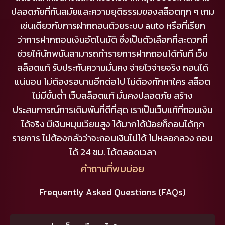
ปลอดภัยที่ทันสมัยและความยุติธรรมของสล็อตทุก ๆ เกม
เช่นเดียวกับการฝากถอนด้วยระบบ auto หรือที่เรียก
ว่าการฝากถอนเงินอัตโนมัติ ซึ่งเป็นตัวเลือกที่สะดวกที่
ช่วยให้นักพนันสามารถทำรายการฝากถอนได้ทันที เว็บ
สล็อตแท้ รับประกันความมั่นคง จ่ายไวจ่ายจริง ถอนได้
แน่นอน ไม่ต้องรอนานอีกต่อไป ไม่ต้องทักหาใคร สล็อต
ไม่มีขั้นต่ำ เว็บสล็อตแท้ มั่นคงปลอดภัย สร้าง
ประสบการณ์การเดิมพันที่ดีที่สุด เราเป็นเว็บแท้ที่ถอนเงิน
ได้จริง มีเงินหมุนเวียนสูง ได้มากได้น้อยก็ถอนได้ทุก
รายการ ไม่ต้องกลัวว่าจะถอนเงินไม่ได้ ไม่หลอกลวง ถอน
ได้ 24 ชม. ได้ตลอดเวลา
คำถามที่พบบ่อย
Frequently Asked Questions (FAQs)