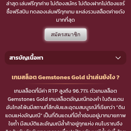
ล่าสุด เล่นฟรีทุกค่าย ไม่ต้องสมัคร ไม่ต้องฝากไม่ต้องแชร์
ซื้อฟรีสปิน ทดลองเล่นฟรีทุกเกม แหล่งรวมสล็อตค่ายดัง
มากที่สุด
สมัครสมาชิก
สารบัญเนื้อหา
เกมสล็อต Gemstones Gold น่าเล่นยังไง ?
เกมสล็อตที่มีค่า RTP สูงถึง 96.71% ตัวเกมสล็อต
Gemstones Gold เกมสล็อตอัญมณีทองคํา ในดินแดน
อันไกลโพ้นมีสถานที่ลึกลับและอุดมสมบูรณ์ที่เรียกว่า “ดิน
แดนแห่งอัญมณี” เป็นที่ดินแดนที่มีถ้ำซ่อนอยู่มากมายภาพ
ใยถ้ำ มีสมบัติและอัญมณีล้ำค้าอยู่ทุกแห่ง คนโบราณจึง