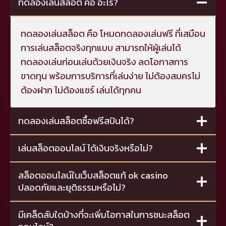
ทดลองเล่นสล็อต คือ อะไร?
ทดลองเล่นสล็อต คือ โหมดทดลองเล่นฟรี ที่เสมือน
การเล่นสล็อตจริงทุกแบบ สามารถให้ผู้เล่นได้
ทดลองเล่นก่อนเล่นด้วยเงินจริง ลดโอกาสการ
ขาดทุน พร้อมการบริการที่เล่นง่าย ไม่ต้องสมครไม่
ต้องฝาก ไม่ต้องแชร์ เล่นได้ทุกคน
ทดลองเล่นสล็อตซื้อฟรีสปินได้?
เล่นสล็อตออนไลน์ ได้เงินจริงหรือไม่?
สล็อตออนไลน์ในเว็บสล็อตแท้ ok casino
ปลอดภัยและยุติธรรมหรือไม่?
มีเคล็ดลับใดบ้างที่จะเพิ่มโอกาสในการชนะสล็อต