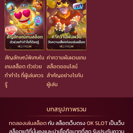
สัญลักษณ์พิเศษใน
ค่าความผันผวนเกม
เกมสล็อต ตัวช่วย
สล็อตออนไลน์
ทำกำไร ที่ผู้เล่นควร
สำคัญอย่างไรกับ
รู้
ผู้เล่น
บทสรุปภาพรวม
ทดลองเล่นสล็อต
กับ สล็อตเว็บตรง
OK SLOT
เป็นเว็บ
สล็อตแท้ที่มั่นคงและน่าเชื่อถือมากที่สุด รับประกันความ