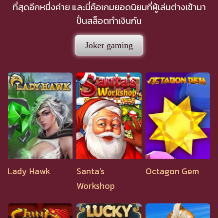
ที่สุดอีกหนึ่งค่าย และนี่คือเกมยอดนิยมที่ผู้เล่นต่างเข้ามา
ปั่นสล็อตทำเงินกัน
Joker gaming
Lady Hawk
Santa’s
Octagon Gem
Workshop