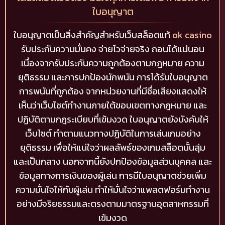
ใบอนุญาต
ใบอนุญาตเป็นสิ่งสำคัญสำหรับเว็บสล็อตแท้
ok casino
รับประกันความมั่นคง จ่ายไวจ่ายจริง ถอนได้แน่นอน
เนื่องจากรับประกันความถูกต้องตามกฎหมาย ความ
ยุติธรรม และการปกป้องนักพนัน การได้รับใบอนุญาต
การพนันที่ถูกต้อง จากหน่วยงานที่มีชื่อเสียงแสดงให้
เห็นว่าเว็บไซต์ทำงานภายใต้ขอบเขตทางกฎหมาย และ
ปฏิบัติตามกฎระเบียบที่เข้มงวด ใบอนุญาตยังบังคับให้
เว็บไซต์ ทำตามแนวทางปฏิบัติในการเล่นเกมอย่าง
ยุติธรรม เพื่อให้แน่ใจว่าผลลัพธ์ของเกมสล็อตนั้นสุ่ม
และเป็นกลาง นอกจากนี้ยังปกป้องข้อมูลส่วนบุคคล และ
ข้อมูลทางการเงินของผู้เล่น การมีใบอนุญาตช่วยเพิ่ม
ความมั่นใจให้กับผู้เล่น ทำให้มั่นใจว่าแพลตฟอร์มทำงาน
อย่างมีจริยธรรมและตรงตามมาตรฐานอุตสาหกรรมที่
เข้มงวด