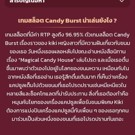
สารบัญเนื้อหา
เกมสล็อต Candy Burst น่าเล่นยังไง ?
เกมสล็อตที่มีค่า RTP สูงถึง 96.95% ตัวเกมสล็อต Candy
Burst เรื่องราวของ kiki หญิงสาวที่มีความฝันเกี่ยวกับขนม
ของเธอ วันหนึ่งเธอเผลอหลับไปขณะอ่านหนังสือนิทาน
เรื่อง “Magical Candy House” เล่มโปรด และเมื่อเธอตื่น
ขึ้นมาพบว่าตัวเองไปอยู่ในโลกของขนมหวาน เหมือนกับใน
ฉากหนังสือที่เธออ่าน เธอรู้สึกตื่นเต้นมาก ที่เห็นว่าเครื่อง
แคปซูลเต็มไปด้วยขนมที่เธอโปรดปรานเช่นหมีเหนียวใน
หลายสีและช็อคโกแลตที่น่ารับประทาน สิ่งที่เธอต้องทําคือ
หมุนคันโยกของเครื่องแคปซูลเพื่อรับขนมพิเศษ Kiki
ต้องการแบ่งปันเครื่องแคปซูลนี้กับเพื่อน ๆ ของเธอทุกคน
มาร่วมเป็นส่วนหนึ่งของขนมที่เธอโปรดปรานกันเถอะ