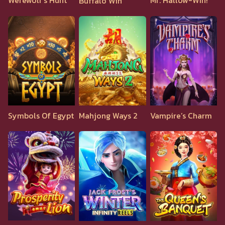
Werewolf’s Hunt
Mr. Hallow-Win!
Buffalo Win
Symbols Of Egypt
Mahjong Ways 2
Vampire’s Charm