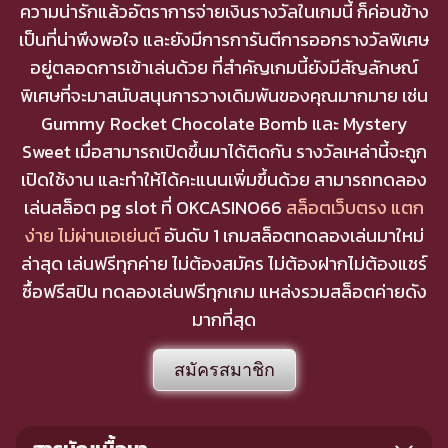
ความน่ารักแล้วอัตราการจ่ายเงินรางวัลในเกมนี้ ก็ค่อนข้าง
เป็นที่น่าพึงพอใจ และยังมีการการันตีการออกรางวัลพิเศษ
อยู่ตลอดการเข้าเล่นด้วย ที่สำคัญเกมนี้ยังมีสัญลักษณ์
พิเศษที่จะมาสนับสนุนการวางเดิมพันของคุณมากมาย เช่น
Gummy Rocket Chocolate Bomb และ Mystery
Sweet เมื่อสามารถเปิดขึ้นมาได้ติดกัน รางวัลเหล่านี้จะถูก
เปิดใช้งาน และทำให้ได้คะแนนเพิ่มขึ้นด้วย สามารถทดลอง
เล่นสล็อต pg slot ที่ OKCASINO66
สล็อตเว็บตรง แตก
ง่าย ไม่ผ่านเอเย่นต์
อันดับ 1 เกมสล็อตทดลองเล่นมาใหม่
ล่าสุด เล่นฟรีทุกค่าย ไม่ต้องสมัคร ไม่ต้องฝากไม่ต้องแชร์
ซื้อฟรีสปิน ทดลองเล่นฟรีทุกเกม แหล่งรวมสล็อตค่ายดัง
มากที่สุด
สมัครสมาชิก