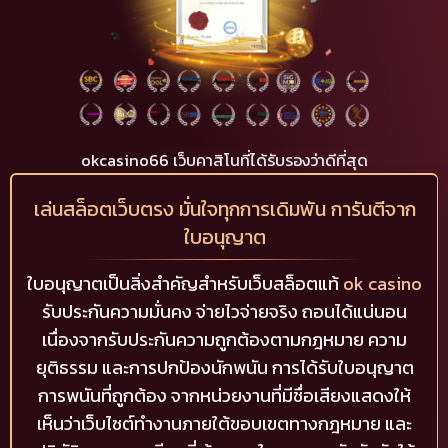
okcasino66 เว็บคาสิโนที่ได้รับรองว่าดีที่สุด
เล่นสล็อตเว็บตรง มั่นใจทุกการเดิมพัน การันตีจาก
ใบอนุญาต
ใบอนุญาตเป็นสิ่งสำคัญสำหรับเว็บสล็อตแท้
ok casino
รับประกันความมั่นคง จ่ายไวจ่ายจริง ถอนได้แน่นอน
เนื่องจากรับประกันความถูกต้องตามกฎหมาย ความ
ยุติธรรม และการปกป้องนักพนัน การได้รับใบอนุญาต
การพนันที่ถูกต้อง จากหน่วยงานที่มีชื่อเสียงแสดงให้
เห็นว่าเว็บไซต์ทำงานภายใต้ขอบเขตทางกฎหมาย และ