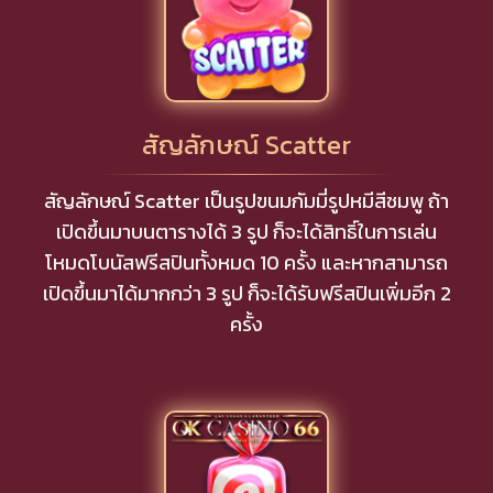
สัญลักษณ์ Scatter
สัญลักษณ์ Scatter เป็นรูปขนมกัมมี่รูปหมีสีชมพู ถ้า
เปิดขึ้นมาบนตารางได้ 3 รูป ก็จะได้สิทธิ์ในการเล่น
โหมดโบนัสฟรีสปินทั้งหมด 10 ครั้ง และหากสามารถ
เปิดขึ้นมาได้มากกว่า 3 รูป ก็จะได้รับฟรีสปินเพิ่มอีก 2
ครั้ง