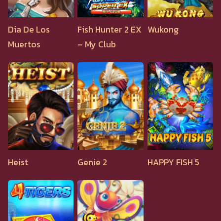
Dia De Los
Fish Hunter 2 EX
Wukong
Muertos
– My Club
Heist
Genie 2
HAPPY FISH 5