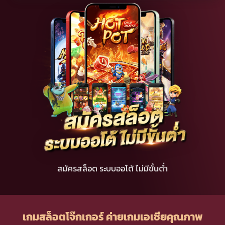
สมัครสล็อต ระบบออโต้ ไม่มีขั้นต่ำ
เกมสล็อตโจ๊กเกอร์ ค่ายเกมเอเชียคุณภาพ