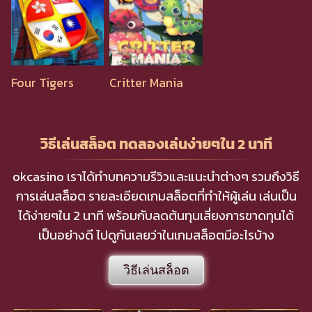
Four Tigers
Critter Mania
วิธีเล่นสล็อต ทดลองเล่นง่ายๆใน 2 นาที
okcasino เราได้ทำบทความรีวิวและแนะนำต่างๆ รวมถึงวิธี
การเล่นสล็อต รายละเอียดเกมสล็อตที่ทำให้ผู้เล่น เล่นเป็น
ได้ง่ายๆใน 2 นาที พร้อมกับลดต้นทุนเสี่ยงการขาดทุนได้
เป็นอย่างดี ไปดูกันเลยว่าในเกมสล็อตมีอะไรบ้าง
วิธีเล่นสล็อต