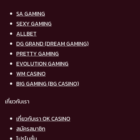
SA GAMING
SEXY GAMING
ALLBET
DG GRAND (DREAM GAMING)
PRETTY GAMING
EVOLUTION GAMING
WM CASINO
BIG GAMING (BG CASINO)
เกี่ยวกับเรา
เกี่ยวกับเรา OK CASINO
สมัครสมาชิก
โปรโมชั่น