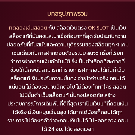
บทสรุปภาพรวม
ทดลองเล่นสล็อต
กับ สล็อตเว็บตรง
OK SLOT
เป็นเว็บ
สล็อตแท้ที่มั่นคงและน่าเชื่อถือมากที่สุด รับประกันความ
ปลอดภัยที่ทันสมัยและความยุติธรรมของสล็อตทุก ๆ เกม
เช่นเดียวกับการฝากถอนด้วยระบบ auto หรือที่เรียก
ว่าการฝากถอนเงินอัตโนมัติ ซึ่งเป็นตัวเลือกที่สะดวกที่
ช่วยให้นักพนันสามารถทำรายการฝากถอนได้ทันที เว็บ
สล็อตแท้ รับประกันความมั่นคง จ่ายไวจ่ายจริง ถอนได้
แน่นอน ไม่ต้องรอนานอีกต่อไป ไม่ต้องทักหาใคร สล็อต
ไม่มีขั้นต่ำ เว็บสล็อตแท้ มั่นคงปลอดภัย สร้าง
ประสบการณ์การเดิมพันที่ดีที่สุด เราเป็นเว็บแท้ที่ถอนเงิน
ได้จริง มีเงินหมุนเวียนสูง ได้มากได้น้อยก็ถอนได้ทุก
รายการ ไม่ต้องกลัวว่าจะถอนเงินไม่ได้ ไม่หลอกลวง ถอน
ได้ 24 ชม. ได้ตลอดเวลา