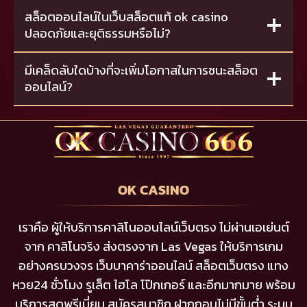
สล็อตออนไลน์ในเว็บสล็อตแท้ ok casino
ปลอดภัยและยุติธรรมหรือไม่?
มีเคล็ดลับใดบ้างที่จะเพิ่มโอกาสในการชนะสล็อต
ออนไลน์?
OK CASINO
เราคือ ผู้ให้บริการคาสิโนออนไลน์เว็บตรง ไม่ผ่านเอเย่นต์
จาก คาสิโนจริง ส่งตรงจาก Las Vegas ให้บริการเกม
อย่างครบวงจร เว็บบาคาร่าออนไลน์ สล็อตเว็บตรง แทง
หวย24 ชั่วโมง รูเล็ต ไฮโล โป๊กเกอร์ และอีกมากมาย พร้อม
บริการสุดพรีเมี่ยม สมัครสมาชิก ฝากถอนไม่มีขั้นต่ำ ระบบ