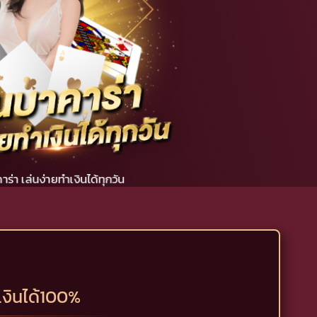
าร่า เล่นง่ายทำเงินได้ทุกวัน
เงินได้100%