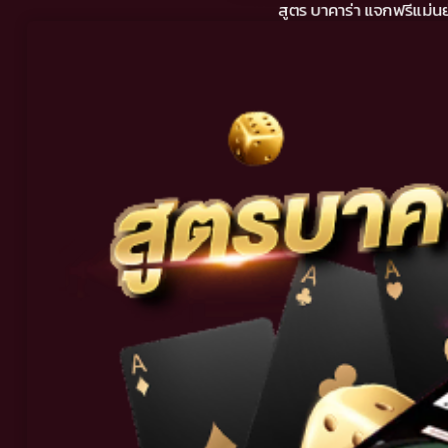
สูตร บาคาร่า แจกฟรีแม่นย