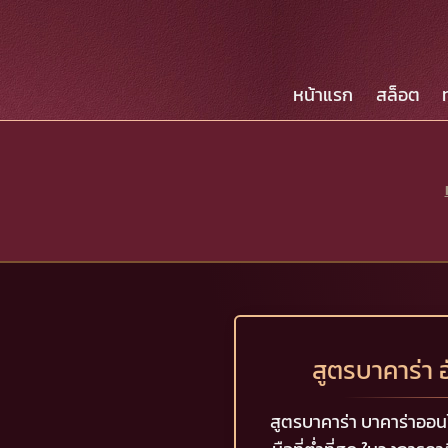
Skip
to
content
หน้าแรก
สล็อต
สูตรบาคาร่า อ
สูตรบาคาร่า บาคาร่าออนไ