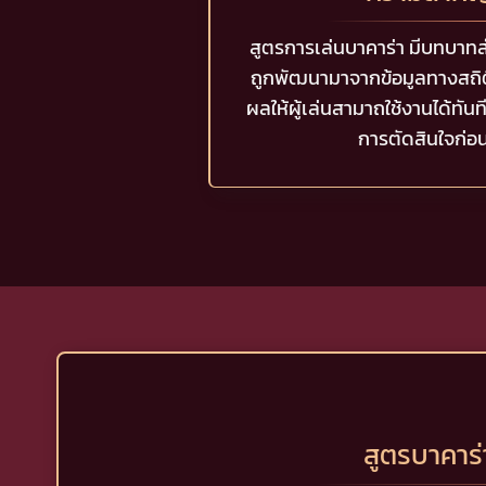
สูตรการเล่นบาคาร่า มีบทบาท
ถูกพัฒนามาจากข้อมูลทางสถิติ
ผลให้ผู้เล่นสามาถใช้งานได้ทัน
การตัดสินใจก่อ
สูตรบาคาร่