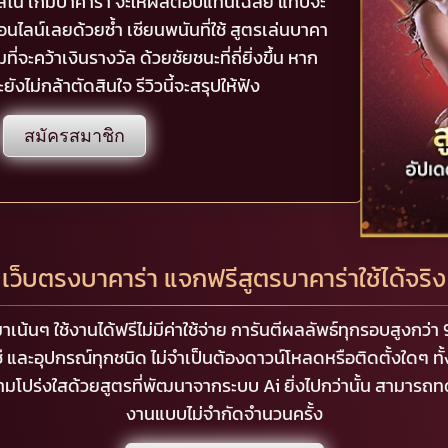
คาสิโน เกมบาคาร่า จะให้ผลตอบแทนเฉลี่ย แทบจะ
อนไลน์เลยด้วยซ้ำ เซียนพนันที่ใช้ สูตรเล่นบาคา
ที่จะคว้าเงินรางวัล ด้วยชัยชนะที่ถี่ยิ่งขึ้น หาก
ังไม่กล้าตัดสินใจ รีวิวนี้จะสรุปให้ฟัง
สมัครสมาชิก
เว็บตรงบาคาร่า แจกฟรีสูตรบาคาร่าใช้ได้จริง
เน้นๆ ใช้งานได้ฟรีไม่มีค่าใช้จ่าย การันตีผลลัพธ์ทุกรอบสูงกว่า 
ีซี และอุปกรณ์ทุกชนิด ไม่จำเป็นต้องดาวน์โหลดหรือติดตั้งใดๆ ทั้
ปร่งใสด้วยสูตรที่พัฒนาจากระบบ Ai ยิ่งไปกว่านั้น สามารถทดลอ
งานแบบไม่จำกัดจำนวนครั้ง