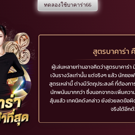
ทดลองใช้บาคาร่า66
สูตรบาคาร่า ค
ผู้เล่นหลายท่านอาจคิดว่าสูตรบาคาร่า ม
เงินรางวัลเท่านั้น แต่จริงๆ แล้ว นักซอฟ
สูตรเหล่านี้ ต่างมีวัตถุประสงค์ ที่ต้อ
นักพนันมากกว่า ซึ่งนอกจากจะเพิ่มความส
ลุ้นแล้ว เทคนิคดังกล่าว ยังช่วยลดข้อผ
จริงได้อีกด