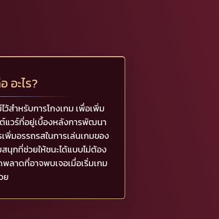
ือ อะไร?
ีไว้สำหรับการโกงเกม เพื่อเพิ่ม
ต์แวร์ที่อยู่เบื้องหลังการพัฒนา
งการเพิ่มอรรถรสในการเล่นเกมของ
นุกที่ช่วยให้ชนะได้แบบไม่ต้อง
ิดพลาดที่อาจพบเจอเมื่อเริ่มเกม
้วย